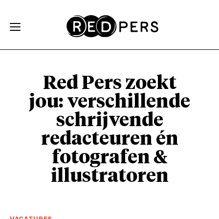
Skip and go to content
Directly to navigation
Red Pers zoekt
jou: verschillende
schrijvende
redacteuren én
fotografen &
illustratoren
VACATURES