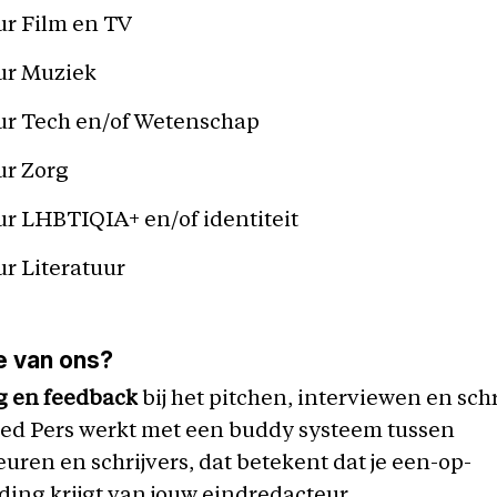
ur Film en TV
ur Muziek
ur Tech en/of Wetenschap
ur Zorg
r LHBTIQIA+ en/of identiteit
ur Literatuur
je van ons?
g en feedback
bij het pitchen, interviewen en sch
Red Pers werkt met een buddy systeem tussen
uren en schrijvers, dat betekent dat je een-op-
ing krijgt van jouw eindredacteur.