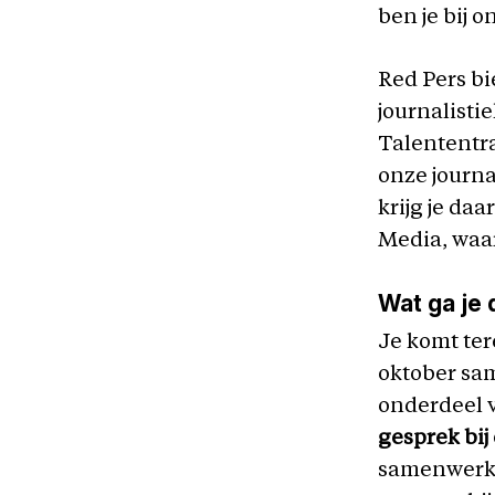
ben je bij o
Red Pers bi
journalisti
Talententra
onze journa
krijg je da
Media, waa
Wat ga je
Je komt ter
oktober same
onderdeel v
gesprek bij
samenwerkt 