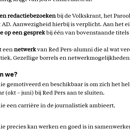
 en redactiebezoeken
bij de Volkskrant, het Paroo
t AD. Aanwezigheid hierbij is verplicht. Aan het e
e op een gesprek
bij één van bovenstaande titel
t een
netwerk
van Red Pers-alumni die al wat verd
stiek. Gezellige borrels en netwerkmogelijkheden
en we?
e gemotiveerd en beschikbaar is om zich het he
r (okt – juni) bij Red Pers aan te sluiten.
e een carrière in de journalistiek ambieert.
ie precies kan werken en goed is in samenwerk