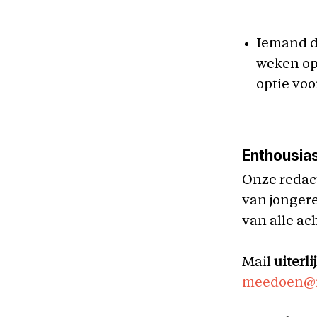
Iemand di
weken op
optie vo
Enthousia
Onze redacti
van jonger
van alle ac
Mail
uiterl
meedoen@r