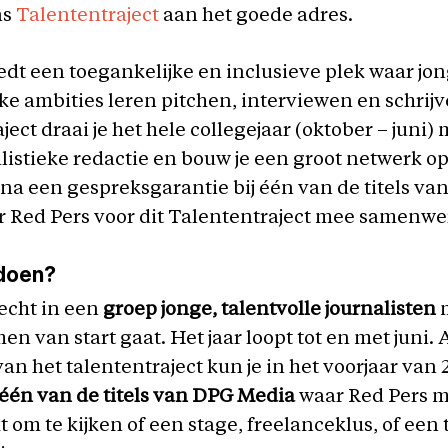
ns
Talententraject
aan het goede adres.
edt een toegankelijke en inclusieve plek waar jo
eke ambities leren pitchen, interviewen en schrijv
ject draai je het hele collegejaar (oktober – juni)
listieke redactie en bouw je een groot netwerk op
arna een gespreksgarantie bij één van de titels v
r Red Pers voor dit Talententraject mee samenwe
 doen?
echt in een
groep jonge, talentvolle journalisten
m
n van start gaat. Het jaar loopt tot en met juni. 
an het talententraject kun je in het voorjaar van
 één van de titels van DPG Media
waar Red Pers 
om te kijken of een stage, freelanceklus, of een ti