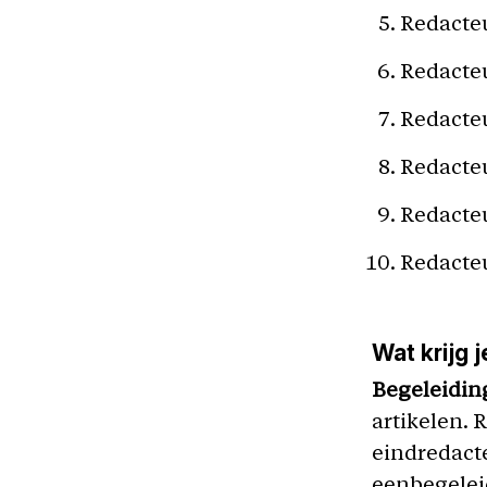
Redacte
Redacte
Redacte
Redacte
Redacteu
Redacte
Wat krijg 
Begeleidin
artikelen. 
eindredacte
eenbegeleid