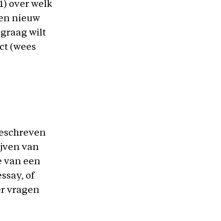
1) over welk
een nieuw
 graag wilt
ct (wees
 geschreven
ijven van
e van een
ssay, of
er vragen