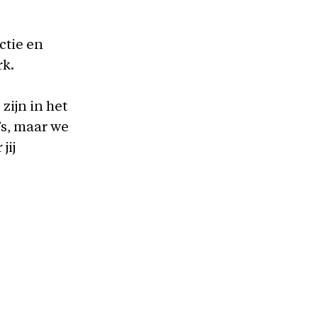
tie en
rk.
 zijn in het
’s, maar we
jij