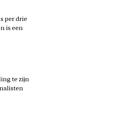
s per drie
n is een
ing te zijn
nalisten