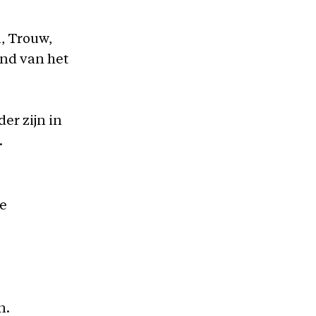
l, Trouw,
ind van het
s
er zijn in
.
le
en.