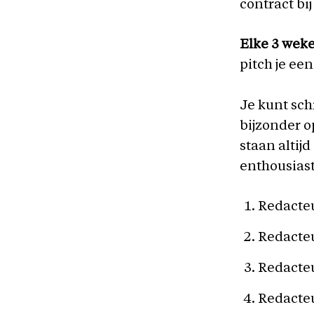
contract bij
Elke 3 wek
pitch je ee
Je kunt sch
bijzonder o
staan altij
enthousiast
Redacte
Redacte
Redacteu
Redacte