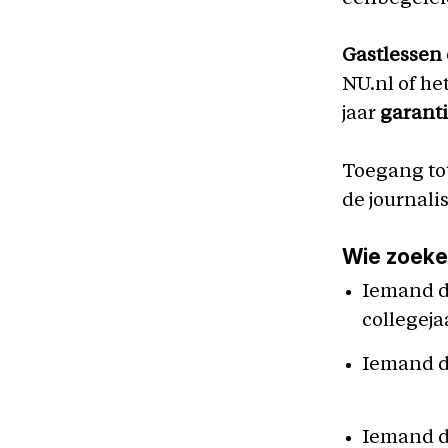
Gastlessen
NU.nl of he
jaar
garanti
Toegang to
de journali
Wie zoek
Iemand di
collegejaa
Iemand di
Iemand d