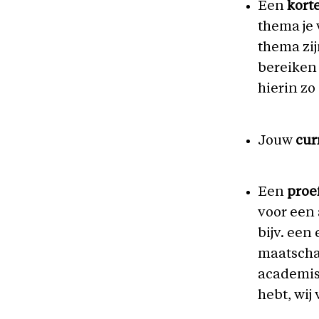
Een
kort
thema je 
thema zij
bereiken 
hierin zo
Jouw
cur
Een
proe
voor een 
bijv. een
maatscha
academisc
hebt, wij