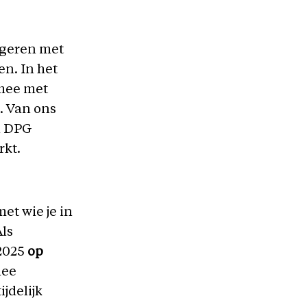
ngeren met
en. In het
 mee met
. Van ons
an DPG
rkt.
et wie je in
Als
 2025
op
mee
jdelijk