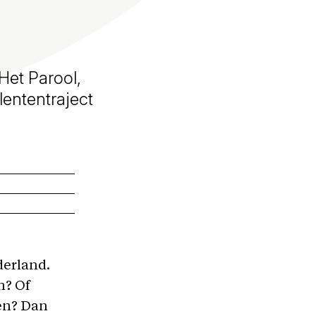
 Het Parool,
lententraject
derland.
n? Of
wen? Dan