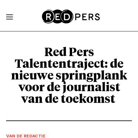
Skip and go to content
Directly to navigation
Red Pers
Talententraject: de
nieuwe springplank
voor de journalist
van de toekomst
VAN DE REDACTIE