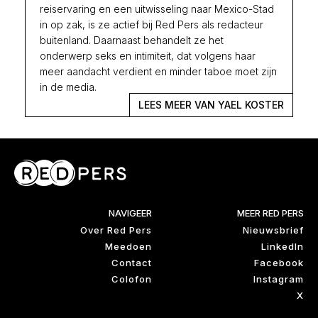
reiservaring en een uitwisseling naar Mexico-Stad
in op zak, is ze actief bij Red Pers als redacteur
buitenland. Daarnaast behandelt ze het
onderwerp seks en intimiteit, dat volgens haar
meer aandacht verdient en minder taboe moet zijn
in de media.
LEES MEER VAN YAEL KOSTER
NAVIGEER
MEER RED PERS
Over Red Pers
Nieuwsbrief
Meedoen
LinkedIn
Contact
Facebook
Colofon
Instagram
X