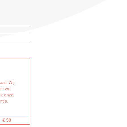
ost. Wij
nen we
ant onze
ntje.
€ 50