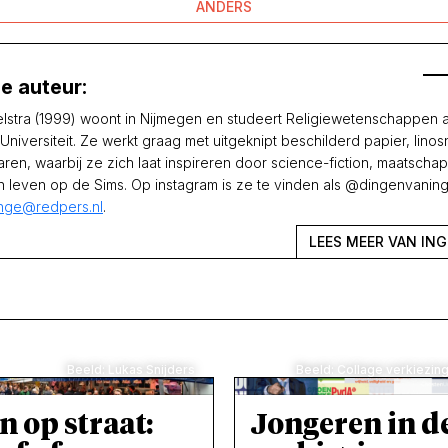
ANDERS
e auteur:
lstra (1999) woont in Nijmegen en studeert Religiewetenschappen 
niversiteit. Ze werkt graag met uitgeknipt beschilderd papier, lino
ren, waarbij ze zich laat inspireren door science-fiction, maatschap
n leven op de Sims. Op instagram is ze te vinden als @dingenvaning
inge@redpers.nl
.
LEES MEER VAN IN
Beeld: Lukas Snijders
Beeld: Collage verkiezi
n op straat:
Jongeren in d