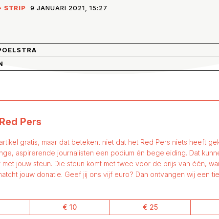
•
STRIP
9 JANUARI 2021, 15:27
POELSTRA
N
Red Pers
 artikel gratis, maar dat betekent niet dat het Red Pers niets heeft gek
nge, aspirerende journalisten een podium én begeleiding. Dat kun
 met jouw steun. Die steun komt met twee voor de prijs van één, w
atcht jouw donatie. Geef jij ons vijf euro? Dan ontvangen wij een tie
€ 10
€ 25