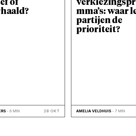
ef of
verkiezingsp
rhaald?
mma’s: waar l
partijen de
prioriteit?
28 OKT
ERS
- 6 MIN
AMELIA VELDHUIS
- 7 MIN