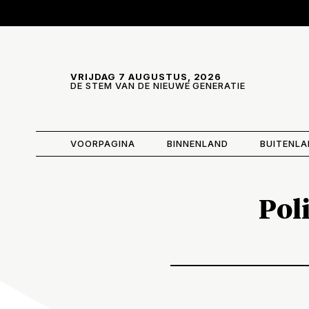
Skip and go to content
Directly to navigation
VRIJDAG 7 AUGUSTUS, 2026
DE STEM VAN DE NIEUWE GENERATIE
VOORPAGINA
BINNENLAND
BUITENL
Poli