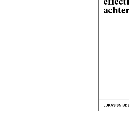
effecti
achte
LUKAS SNIJD