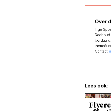
Over d
Inge Spoe
Radboud U
borduurga
thema’s e
Contact:
Lees ook:
Flyere