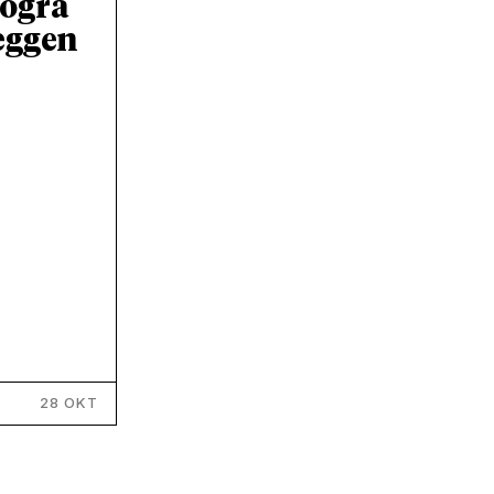
rogra
eggen
28 OKT