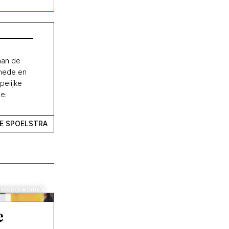
aan de
snede en
pelijke
e.
GE SPOELSTRA
ngsprogramma’s
e