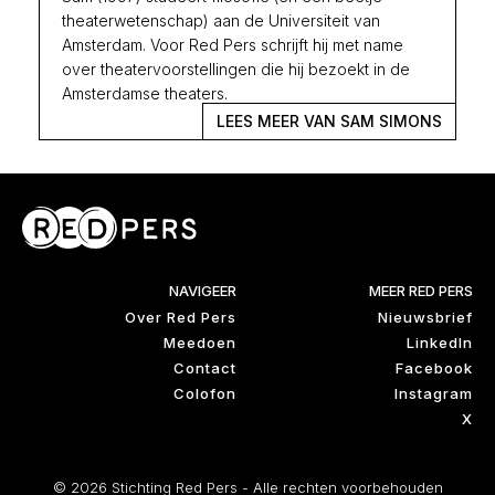
theaterwetenschap) aan de Universiteit van
Amsterdam. Voor Red Pers schrijft hij met name
over theatervoorstellingen die hij bezoekt in de
Amsterdamse theaters.
LEES MEER VAN SAM SIMONS
NAVIGEER
MEER RED PERS
Over Red Pers
Nieuwsbrief
Meedoen
LinkedIn
Contact
Facebook
Colofon
Instagram
X
© 2026 Stichting Red Pers - Alle rechten voorbehouden