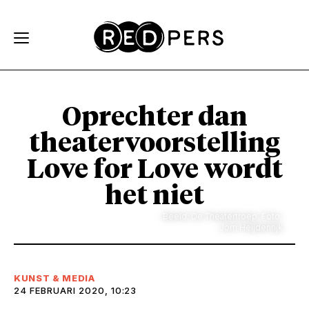
Skip and go to content
Directly to navigation
Oprechter dan
theatervoorstelling
Love for Love wordt
het niet
Beeld: De Theatertroep. Foto:
Jorn Heijdenrijk
KUNST & MEDIA
24 FEBRUARI 2020, 10:23