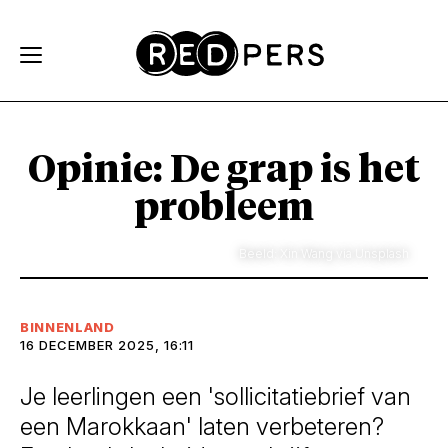
Skip and go to content
Directly to navigation
Opinie: De grap is het
probleem
Beeld: Xin Wang via Unsplash
BINNENLAND
16 DECEMBER 2025, 16:11
Je leerlingen een 'sollicitatiebrief van
een Marokkaan' laten verbeteren?