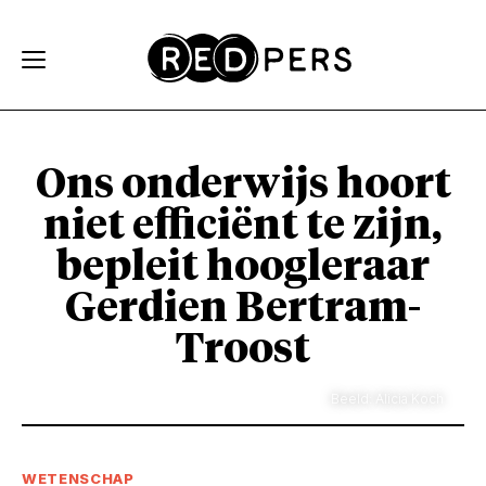
Skip and go to content
Directly to navigation
Ons onderwijs hoort
niet efficiënt te zijn,
bepleit hoogleraar
Gerdien Bertram-
Troost
Beeld: Alicia Koch
WETENSCHAP