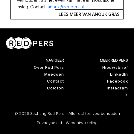
verhouden, als het even kan met een filosofische
inslag. Contact:
anouk@redpers.nl
LEES MEER VAN ANOUK GRAS
NAVIGEER
MEER RED PERS
Over Red Pers
Nieuwsbrief
Meedoen
LinkedIn
Contact
Facebook
Colofon
Instagram
X
© 2026 Stichting Red Pers - Alle rechten voorbehouden
Privacybeleid
|
Webontwikkeling