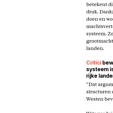
betekent di
druk. Dankz
doen en wor
machtsverto
systeem. Zo
grootmachte
landen.
Critici
bewe
systeem is
rijke lande
“Dat argume
structuren 
Westen bev