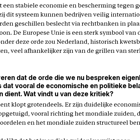
t een stabiele economie en bescherming tegen g
ij dit systeem kunnen bedrijven veilig internati
den geschillen beslecht via rechtbanken in plaa
on. De Europese Unie is een sterk symbool van di
nder deze orde zou Nederland, historisch kwetsb
n, veel afhankelijker zijn van de grillen van ste
ren dat de orde die we nu bespreken eigenl
 dat vooral de economische en politieke be
n dient. Wat vindt u van deze kritiek?
nt klopt grotendeels. Er zijn duidelijke econom
opgetuigd, vooral richting het mondiale zuiden, d
oordelen en het mondiale zuiden structureel be