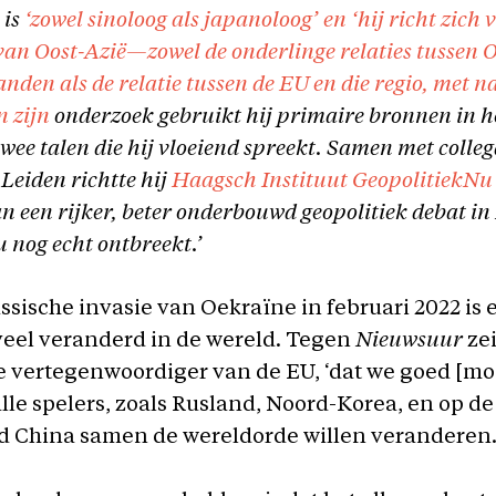
 is
‘zowel sinoloog als japanoloog’ en ‘hij richt zich 
van Oost-Azië—zowel de onderlinge relaties tussen O
anden als de relatie tussen de EU en die regio, met
n zijn
onderzoek gebruikt hij primaire bronnen in h
wee talen die hij vloeiend spreekt. Samen met colleg
 Leiden richtte hij
Haagsch Instituut GeopolitiekNu
an een rijker, beter onderbouwd geopolitiek debat i
 nog echt ontbreekt.’
ssische invasie van Oekraïne in februari 2022 is e
veel veranderd in de wereld. Tegen
Nieuwsuur
zei
e vertegenwoordiger van de EU, ‘dat we goed [mo
alle spelers, zoals Rusland, Noord-Korea, en op de
d China samen de wereldorde willen veranderen.