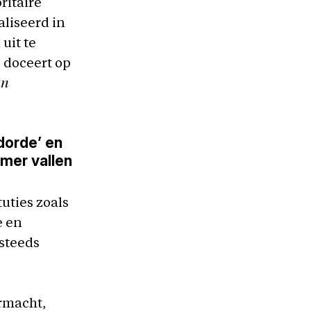
ritaire
aliseerd in
uit te
j doceert op
an
dorde’ en
emer vallen
uties zoals
e en
steeds
rmacht,