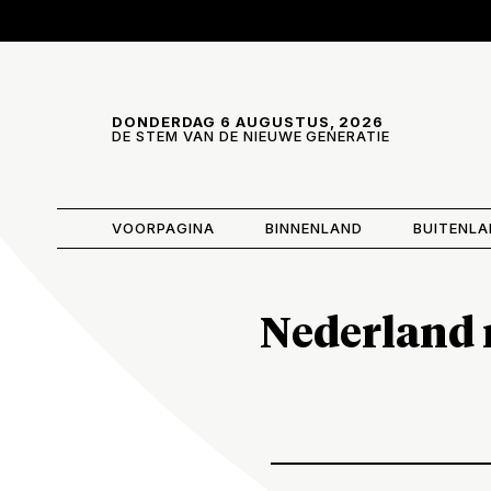
Skip and go to content
Directly to navigation
DONDERDAG 6 AUGUSTUS, 2026
DE STEM VAN DE NIEUWE GENERATIE
VOORPAGINA
BINNENLAND
BUITENL
Nederland 