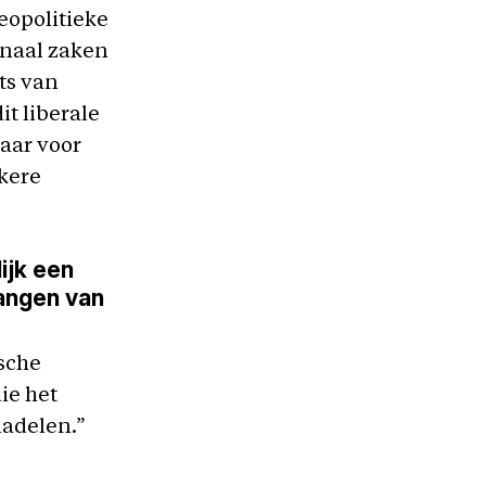
eopolitieke
onaal zaken
ts van
t liberale
aar voor
rkere
ijk een
langen van
ische
ie het
nadelen.”