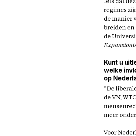
Iets dat de
regimes zij
de manier w
breiden en 
de Universi
Expansioni
Kunt u uit
welke invl
op Nederl
“De liberal
de VN, WTO 
mensenrech
meer onder
Voor Nederl