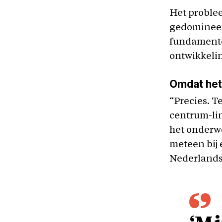
Het problee
gedomineer
fundamente
ontwikkelin
Omdat het 
“Precies. T
centrum-lin
het onderwe
meteen bij
Nederlandse