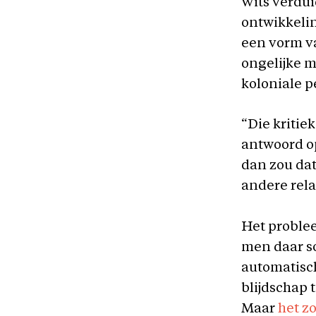
Wits verdui
ontwikkelin
een vorm va
ongelijke 
koloniale p
“Die kritie
antwoord op
dan zou da
andere rel
Het problee
men daar so
automatisch
blijdschap 
Maar
het z