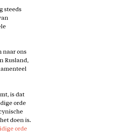
g steeds
van
ele
n naar ons
en Rusland,
damenteel
mt, is dat
idige orde
 cynische
het doen is.
idige orde