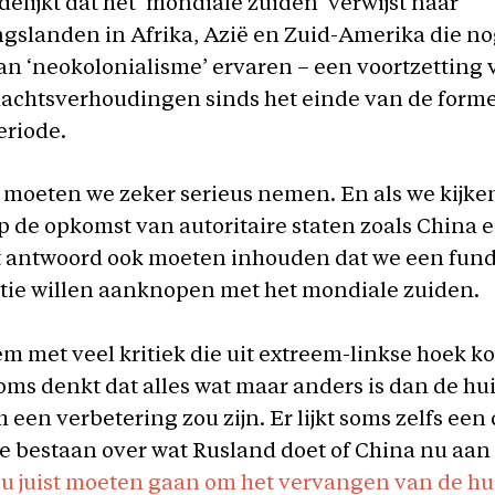
delijkt dat het ‘mondiale zuiden’ verwijst naar
gslanden in Afrika, Azië en Zuid-Amerika die no
n ‘neokolonialisme’ ervaren – een voortzetting 
machtsverhoudingen sinds het einde van de form
eriode.
k moeten we zeker serieus nemen. En als we kijke
 de opkomst van autoritaire staten zoals China 
t antwoord ook moeten inhouden dat we een fun
atie willen aanknopen met het mondiale zuiden.
m met veel kritiek die uit extreem-linkse hoek ko
ms denkt dat alles wat maar anders is dan de hu
 een verbetering zou zijn. Er lijkt soms zelfs een
te bestaan over wat Rusland doet of China nu aan 
ou juist moeten gaan om het vervangen van de hu