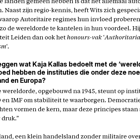
ze landen gemeen hebben is dat het allemaal auto
n. Naast zijn regio-kennis, heeft Wits zich gespeci
aarop Autoritaire regimes hun invloed proberen 
zo de wereldorde te kantelen in hun voordeel. Hi
teit Leiden dan ook het
honours-vak
‘
Authoritari
sm
‘.
leggen wat Kaja Kallas bedoelt met de ‘werel
oed hebben de instituties die onder deze no
and en Europa?
e wereldorde, opgebouwd na 1945, steunt op instit
en IMF om stabiliteit te waarborgen. Democrati
ten vormen de kern, maar deze principes staan 
 druk.”
and, een klein handelsland zonder militaire ove