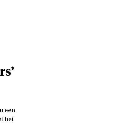
n
rs’
ou een
t het