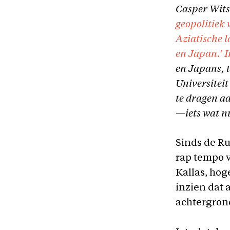
Casper Wits
geopolitiek 
Aziatische l
en Japan.’ I
en Japans, t
Universiteit
te dragen a
—iets wat nu
Sinds de Ru
rap tempo 
Kallas, hog
inzien dat 
achtergron