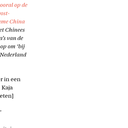
vooral op de
ost-
 name China
et Chinees
a’s van de
op om ‘bij
n Nederland
r in een
 Kaja
eten]
’