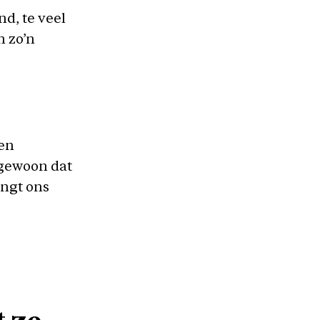
nd, te veel
 zo’n
een
 gewoon dat
engt ons