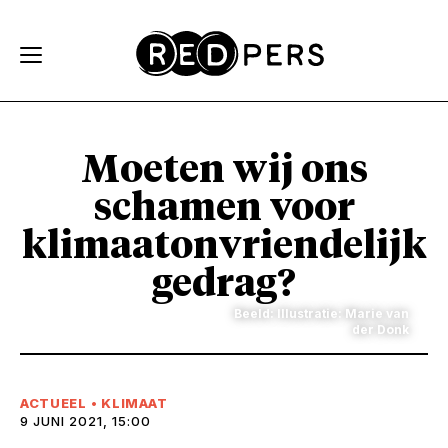
Skip and go to content
Directly to navigation
Moeten wij ons
schamen voor
klimaatonvriendelijk
gedrag?
Beeld: Illustratie: Marie van
der Donk
ACTUEEL
•
KLIMAAT
9 JUNI 2021, 15:00