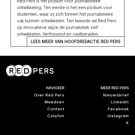
Red Pers is het podium voor journalistieke
ontwikkeling. Ten eerste is het een podium voor
studenten, waar zij zich binnen het journalistieke
vak kunnen ontwikkelen. Ten tweede wil Red Pers
op innovatieve wijze de journalistiek zelf
ontwikkelen. Verfrissend en vastberaden.
LEES MEER VAN HOOFDREDACTIE RED PERS
NAVIGEER
MEER RED PERS
Over Red Pers
Nieuwsbrief
Meedoen
LinkedIn
Contact
Facebook
Colofon
Instagram
X