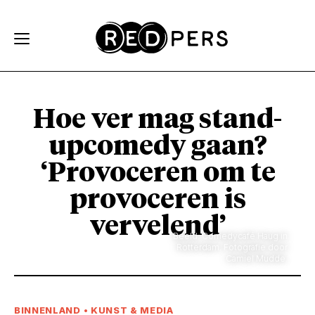
Skip and go to content
Directly to navigation
Hoe ver mag stand-
upcomedy gaan?
‘Provoceren om te
provoceren is
vervelend’
Beeld: Comedycafé Haug in
Rotterdam. Fotografie door
Camiel Mudde.
BINNENLAND
•
KUNST & MEDIA