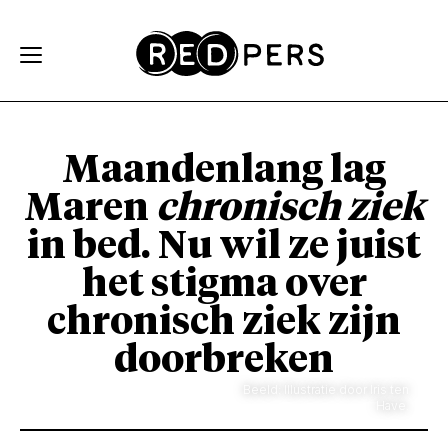
Skip and go to content
Directly to navigation
Maandenlang lag
Maren
chronisch ziek
in bed. Nu wil ze juist
het stigma over
chronisch ziek zijn
doorbreken
Beeld: Illustratie door Iris ten
Have.