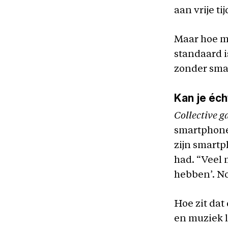
aan vrije tij
Maar hoe mo
standaard i
zonder sma
Kan je éch
Collective g
smartphones
zijn smartp
had. “Veel 
hebben’. No
Hoe zit dat
en muziek l