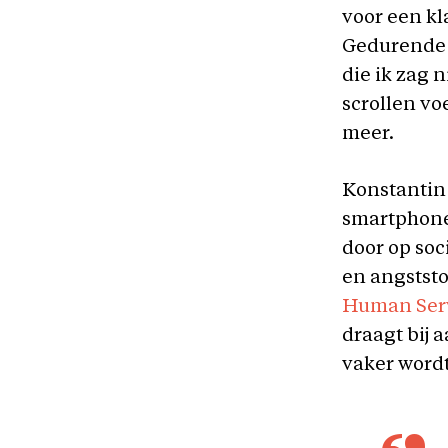
voor een kl
Gedurende d
die ik zag 
scrollen vo
meer.
Konstantin 
smartphoneg
door op soc
en angststo
Human Ser
draagt bij 
vaker wordt