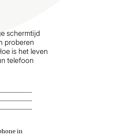
e schermtijd
en proberen
Hoe is het leven
n telefoon
tphone in