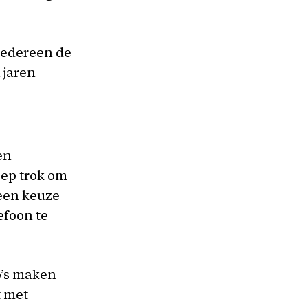
 iedereen de
 jaren
en
eep trok om
 een keuze
efoon te
o’s maken
t met