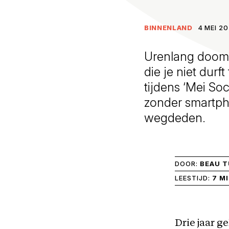
BINNENLAND
4 MEI 20
Urenlang dooms
die je niet dur
tijdens ‘Mei Soc
zonder smartph
wegdeden.
DOOR:
BEAU 
LEESTIJD:
7 M
Drie jaar g