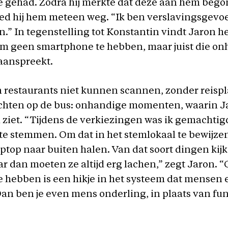
 gehad. Zodra hij merkte dat deze aan hem bego
ed hij hem meteen weg. “Ik ben verslavingsgevoel
n.” In tegenstelling tot Konstantin vindt Jaron h
m geen smartphone te hebben, maar juist die o
aanspreekt.
 restaurants niet kunnen scannen, zonder reisp
hten op de bus: onhandige momenten, waarin J
ziet. “Tijdens de verkiezingen was ik gemachtig
te stemmen. Om dat in het stemlokaal te bewijzen
aptop naar buiten halen. Van dat soort dingen ki
ar dan moeten ze altijd erg lachen,” zegt Jaron. 
 hebben is een hikje in het systeem dat mensen
an ben je even mens onderling, in plaats van fun