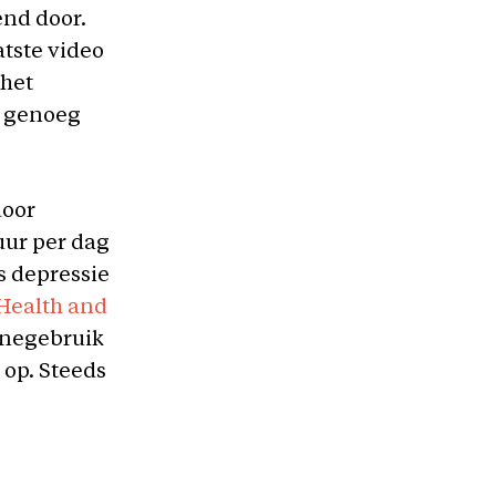
end door.
atste video
 het
el genoeg
door
uur per dag
s depressie
Health and
onegebruik
 op. Steeds