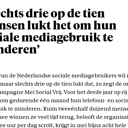
echts drie op de tien
sen lukt het om hun
iale mediagebruik te
nderen’
van de Nederlandse sociale mediagebruikers wil
maar slechts drie op de tien lukt dat, zo zegt de 
mpagne Mei Social Vrij. Voor het derde jaar op rij
om gedurende één maand hun telefoon- en socia
ik te minderen. Ruim tweeënhalf duizend mens
e winnen ze veel tijd terug, belooft de organisat
e uur per dag scrolt, krijgt in mei bijna acht he