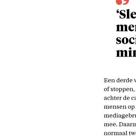
‘Sl
men
soc
mi
Een derde 
of stoppen, 
achter de ca
mensen op 
mediagebru
mee. Daarme
normaal twe