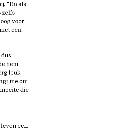
j. “En als
 zelfs
 oog voor
 met een
 dus
rde hem
erg leuk
wingt me om
 moeite die
n leven een