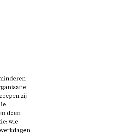
 minderen
organisatie
 roepen zij
le
en doen
ie: wie
le werkdagen