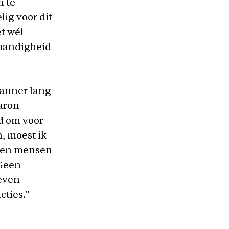
n te
ig voor dit
et wél
nhandigheid
lanner lang
aron
d om voor
, moest ik
jken mensen
“Geen
 even
cties.”