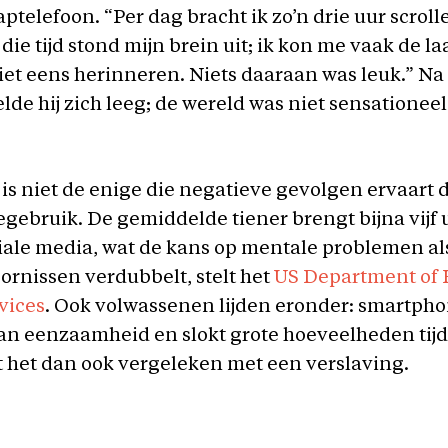
aptelefoon. “Per dag bracht ik zo’n drie uur scroll
ie tijd stond mijn brein uit; ik kon me vaak de la
niet eens herinneren. Niets daaraan was leuk.” Na
elde hij zich leeg; de wereld was niet sensatione
is niet de enige die negatieve gevolgen ervaart 
ebruik. De gemiddelde tiener brengt bijna vijf 
iale media, wat de kans op mentale problemen al
ornissen verdubbelt, stelt het
US Department of 
vices
. Ook volwassenen lijden eronder: smartph
aan eenzaamheid en slokt grote hoeveelheden tijd
 het dan ook vergeleken met een verslaving.