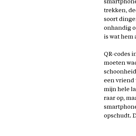
smartphone
trekken, de
soort dinge
onhandig o
is wat hem 
QR-codes in
moeten wac
schoonheid 
een vriend 
mijn hele l
raar op, ma
smartphone
opschudt. D