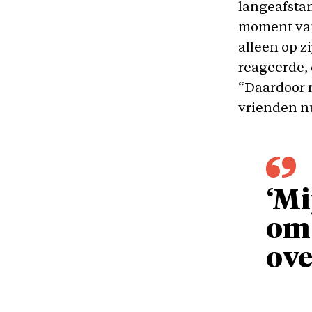
langeafstan
moment van 
alleen op zi
reageerde, 
“Daardoor r
vrienden nu
‘Mi
om 
ove