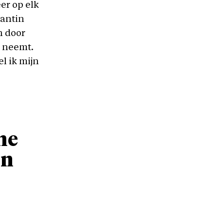
er op elk
tantin
n door
r neemt.
l ik mijn
me
en