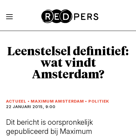
Skip and go to content
Directly to navigation
Leenstelsel definitief:
wat vindt
Amsterdam?
ACTUEEL
•
MAXIMUM AMSTERDAM
•
POLITIEK
22 JANUARI 2015, 9:00
Dit bericht is oorspronkelijk
gepubliceerd bij Maximum