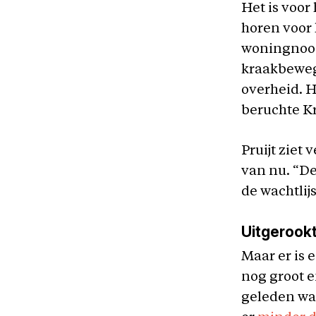
Het is voor
horen voor 
woningnood 
kraakbeweg
overheid. H
beruchte K
Pruijt ziet
van nu. “De
de wachtlij
Uitgerookt
Maar er is 
nog groot e
geleden war