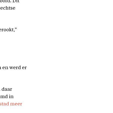
oofd. Dit
rechtse
erookt,”
n en werd er
m daar
imd in
stad meer