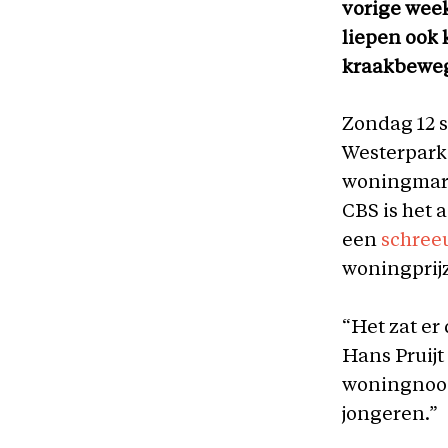
vorige wee
liepen ook 
kraakbewe
Zondag 12 
Westerpark 
woningmarkt
CBS is het 
een
schree
woningprijz
“Het zat er
Hans Pruijt
woningnood 
jongeren.”