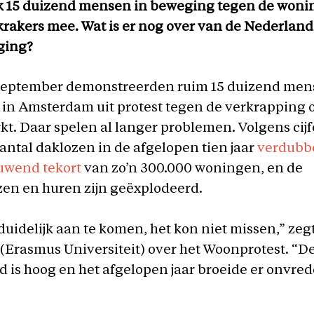
k 15 duizend mensen in beweging tegen de woni
krakers mee. Wat is er nog over van de Nederlan
ging?
september demonstreerden ruim 15 duizend mens
in Amsterdam uit protest tegen de verkrapping 
. Daar spelen al langer problemen. Volgens cijf
aantal daklozen in de afgelopen tien jaar
verdubb
uwend tekort
van zo’n 300.000 woningen, en de
en en huren zijn geëxplodeerd.
 duidelijk aan te komen, het kon niet missen,” zeg
 (Erasmus Universiteit) over het Woonprotest. “D
is hoog en het afgelopen jaar broeide er onvrede