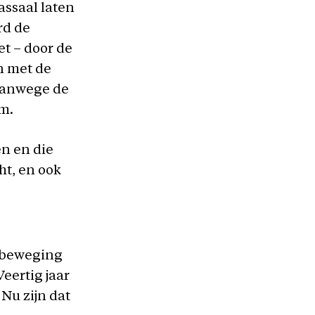
assaal laten
rd de
t – door de
n met de
 vanwege de
m.
en en die
ht, en ook
akbeweging
Veertig jaar
Nu zijn dat