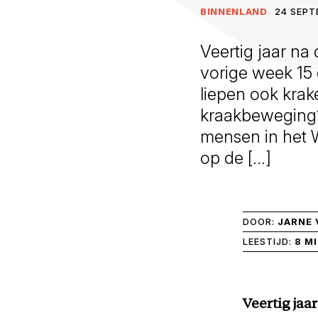
BINNENLAND
24 SEPT
Veertig jaar na
vorige week 15
liepen ook krak
kraakbeweging?
mensen in het 
op de […]
DOOR:
JARNE 
LEESTIJD:
8 M
Veertig jaa