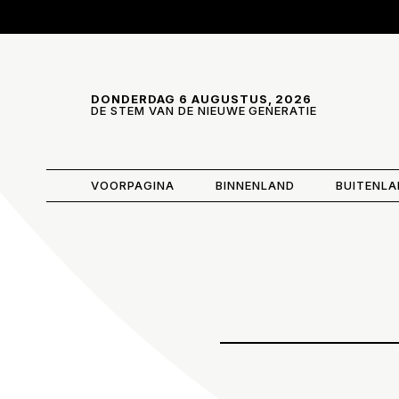
Skip and go to content
Directly to navigation
DONDERDAG 6 AUGUSTUS, 2026
DE STEM VAN DE NIEUWE GENERATIE
VOORPAGINA
BINNENLAND
BUITENL