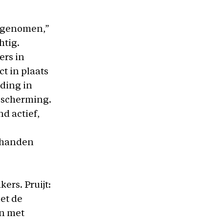
afgenomen,”
htig.
ers in
t in plaats
ding in
bescherming.
d actief,
 handen
rs. Pruijt:
et de
en met