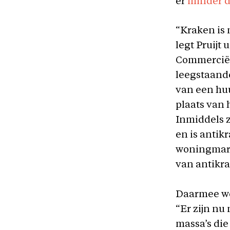
er
minder 
“Kraken is
legt Pruijt 
Commerciële
leegstaand
van een hu
plaats van 
Inmiddels z
en is antik
woningmark
van antikr
Daarmee wor
“Er zijn nu
massa’s die