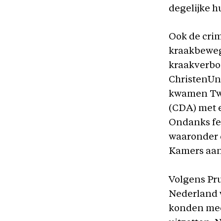
degelijke h
Ook de crim
kraakbewegi
kraakverbod
ChristenUni
kwamen Twe
(CDA) met e
Ondanks fel
waaronder 
Kamers aa
Volgens Pru
Nederland 
konden mees