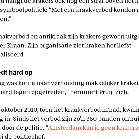
Nu hangt de krakers ook nog een straf boven het h
t symboolpolitiek: “Met een kraakverbod konden 
ren.”
aakverbod en antikraak zijn krakers gewoon uitg
r Kraan. Zijn organisatie ziet kraken het liefst
aliseerd.
edt hard op
ng was kon je naar verhouding makkelijker krake
hard tegen opgetreden,” herinnert Pruijt zich.
oktober 2010, toen het kraakverbod intrad, kwa
 in. Sinds het verbod zijn zo’n 350 panden ontru
oor de politie. “
Amsterdam kun je geen krakers
ei de politiechef.