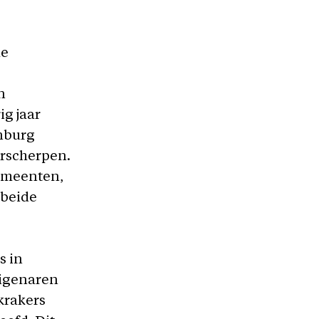
de
n
g jaar
nburg
erscherpen.
gemeenten,
 beide
s in
Eigenaren
krakers