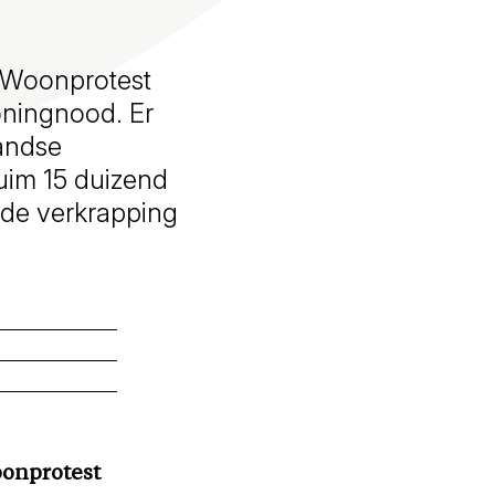
t Woonprotest
ningnood. Er
landse
im 15 duizend
 de verkrapping
oonprotest