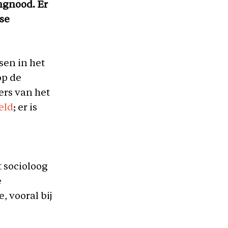
ngnood. Er
dse
en in het
op de
ers van het
eld
; er is
t socioloog
e
, vooral bij