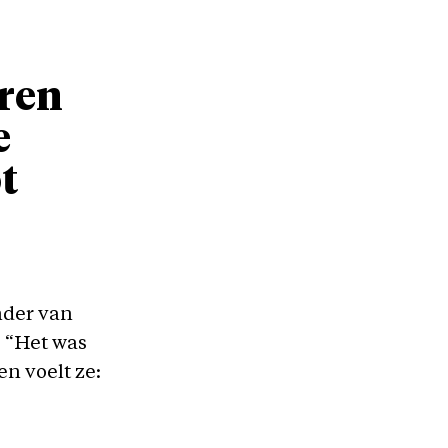
aren
e
t
nder van
. “Het was
en voelt ze: