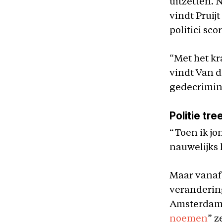
uitzetten. 
vindt Pruij
politici sco
“Met het kr
vindt Van de
gedecrimin
Politie tre
“Toen ik jo
nauwelijks 
Maar vanaf 
verandering
Amsterdam d
noemen
” z