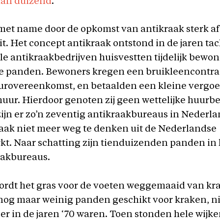
dan duizend
.
 met name door de opkomst van antikraak sterk 
uit. Het concept antikraak ontstond in de jaren tac
 antikraakbedrijven huisvestten tijdelijk bewon
e panden. Bewoners kregen een bruikleencontrac
urovereenkomst, en betaalden een kleine vergoe
huur. Hierdoor genoten zij geen wettelijke huur
ijn er zo’n zeventig antikraakbureaus in Nederlan
raak niet meer weg te denken uit de Nederlandse
t. Naar schatting zijn tienduizenden panden in
aakbureaus.
dt het gras voor de voeten weggemaaid van krake
 nog maar weinig panden geschikt voor kraken, ni
 er in de jaren ‘70 waren. Toen stonden hele wijk