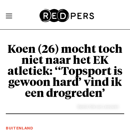
Skip and go to content
Directly to navigation
Koen (26) mocht toch
niet naar het EK
atletiek: ‘‘Topsport is
gewoon hard’ vind ik
een drogreden’
Beeld: Erik van Leeuwen
BUITENLAND