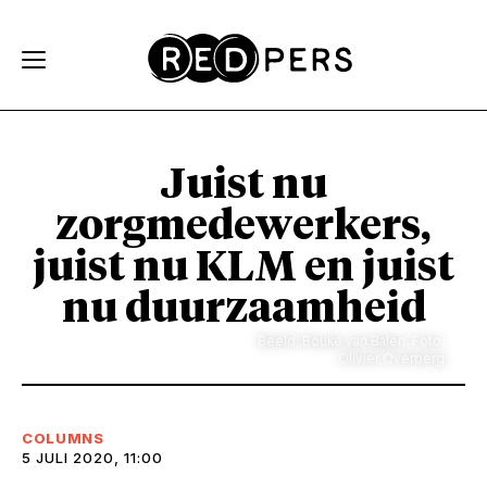
Skip and go to content
Directly to navigation
Juist nu
zorgmedewerkers,
juist nu KLM en juist
nu duurzaamheid
Beeld: Bouke van Balen. Foto:
Olivier Overberg
COLUMNS
5 JULI 2020, 11:00