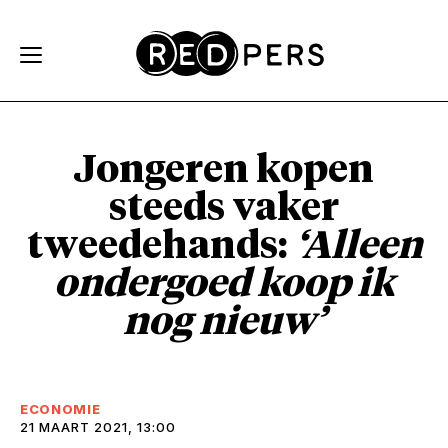
Skip and go to content
Directly to navigation
Jongeren kopen
steeds vaker
tweedehands:
‘Alleen
ondergoed koop ik
nog nieuw’
ECONOMIE
21 MAART 2021, 13:00