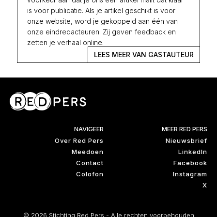
is voor publicatie. Als je artikel geschikt is voor
onze website, word je gekoppeld aan één van
onze eindredacteuren. Zij geven feedback en
zetten je verhaal online.
LEES MEER VAN GASTAUTEUR
NAVIGEER
MEER RED PERS
Over Red Pers
Nieuwsbrief
Meedoen
LinkedIn
Contact
Facebook
Colofon
Instagram
X
© 2026 Stichting Red Pers - Alle rechten voorbehouden