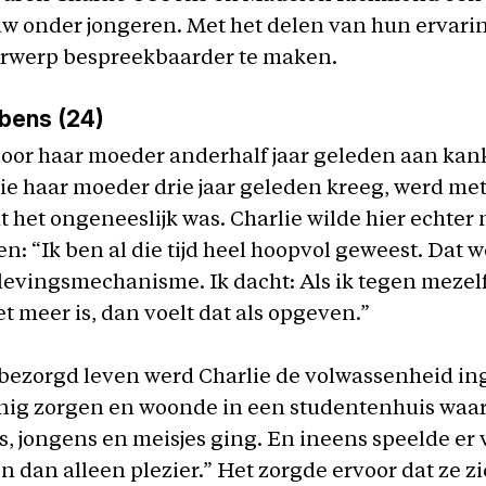
w onder jongeren. Met het delen van hun ervar
erwerp bespreekbaarder te maken.
bbens (24)
loor haar moeder anderhalf jaar geleden aan kanke
ie haar moeder drie jaar geleden kreeg, werd me
at het ongeneeslijk was. Charlie wilde hier echter
n: “Ik ben al die tijd heel hoopvol geweest. Dat 
rlevingsmechanisme. Ik dacht: Als ik tegen mezelf
et meer is, dan voelt dat als opgeven.”
bezorgd leven werd Charlie de volwassenheid in
nig zorgen en woonde in een studentenhuis waar
es, jongens en meisjes ging. En ineens speelde er
en dan alleen plezier.” Het zorgde ervoor dat ze zi