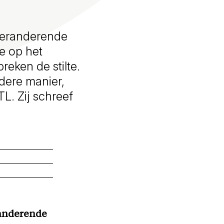
sveranderende
e op het
eken de stilte.
dere manier,
TL. Zij schreef
randerende