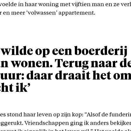
voelde in haar woning met vijftien man en ze ve
r en meer ‘volwassen’ appartement.
 wilde op een boerderij
n wonen. Terug naar d
uur: daar draait het om
ht ik’
ies stond haar leven op zijn kop: “Alsof de funder
ggerukt. Vriendschappen ging ik anders bekijken