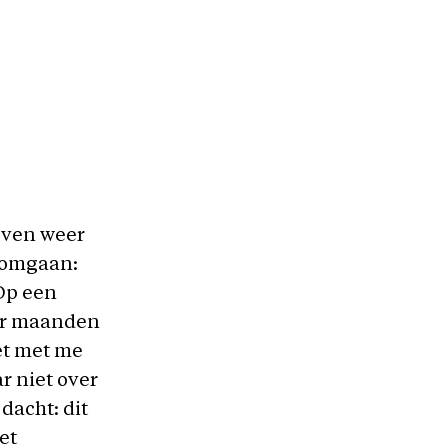
even weer
e omgaan:
Op een
aar maanden
et met me
r niet over
 dacht: dit
et