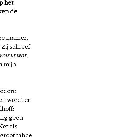
p het
ken de
re manier,
. Zij schreef
e rouwt wat
,
n mijn
iedere
ch wordt er
hoff:
lang geen
Net als
groot taboe