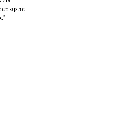
s een
onen op het
k.”