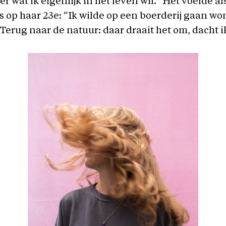
r wat ik eigenlijk in het leven wil.” Het voelde al
is op haar 23e: “Ik wilde op een boerderij gaan w
 Terug naar de natuur: daar draait het om, dacht i