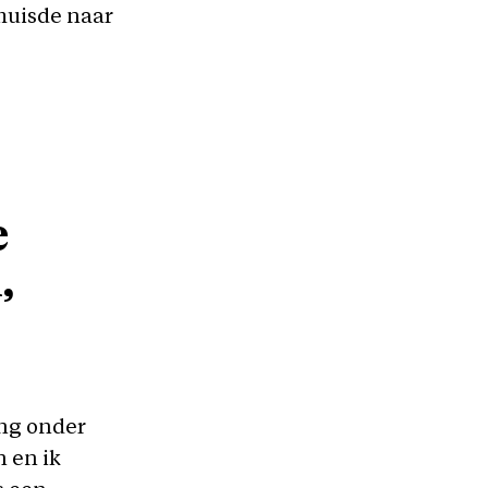
rhuisde naar
e
,
ing onder
 en ik