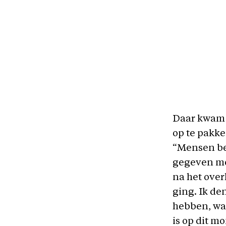
Daar kwam 
op te pakke
“Mensen be
gegeven mo
na het ove
ging. Ik de
hebben, want
is op dit mo