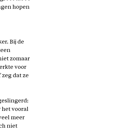
ingen hopen
r. Bij de
teen
 niet zomaar
werkte voor
 zeg dat ze
geslingerd:
 het vooral
 veel meer
ch niet