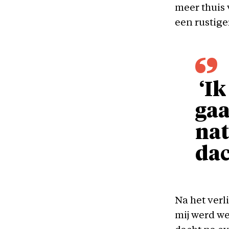
meer thuis 
een rustige
‘Ik
gaa
nat
dac
Na het verl
mij werd we