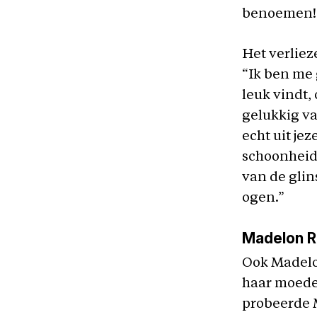
benoemen!
Het verliez
“Ik ben me 
leuk vindt,
gelukkig va
echt uit je
schoonheid 
van de glin
ogen.”
Madelon R
Ook Madelon
haar moede
probeerde M