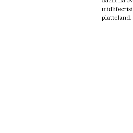
dacht na ove
midlifecris
platteland.