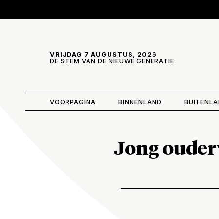
Skip and go to content
Directly to navigation
VRIJDAG 7 AUGUSTUS, 2026
DE STEM VAN DE NIEUWE GENERATIE
VOORPAGINA
BINNENLAND
BUITENL
Jong ouderv