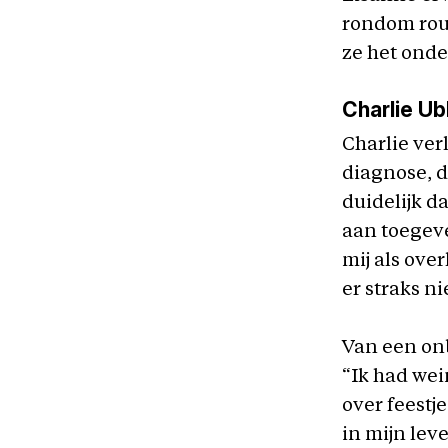
rondom rou
ze het ond
Charlie U
Charlie ver
diagnose, d
duidelijk d
aan toegeve
mij als ove
er straks ni
Van een on
“Ik had wei
over feestj
in mijn lev