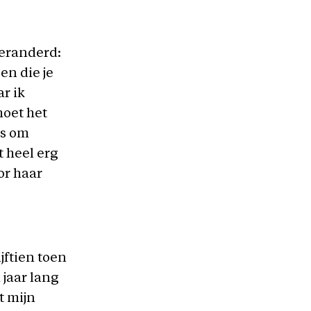
veranderd:
en die je
ar ik
moet het
is om
 heel erg
or haar
jftien toen
jaar lang
t mijn