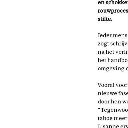
en schokke
rouwproces
stilte.
Ieder mens 
zegt schrij
na het verl
het handboe
omgeving de
Vooral voor
nieuwe fase
door hen w
“Tegenwoord
taboe meer 
Lisanne er