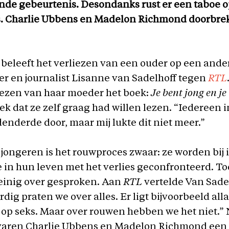
nde gebeurtenis. Desondanks rust er een taboe o
. Charlie Ubbens en Madelon Richmond doorbre
beleeft het verliezen van een ouder op een ande
ver en journalist Lisanne van Sadelhoff tegen
RTL
iezen van haar moeder het boek:
Je bent jong en j
k dat ze zelf graag had willen lezen. “Iedereen i
nderde door, maar mij lukte dit niet meer.”
 jongeren is het rouwproces zwaar: ze worden bij 
 in hun leven met het verlies geconfronteerd. To
einig over gesproken. Aan
RTL
vertelde Van Sadel
ig praten we over alles. Er ligt bijvoorbeeld al
op seks. Maar over rouwen hebben we het niet.” 
varen Charlie Ubbens en Madelon Richmond een 