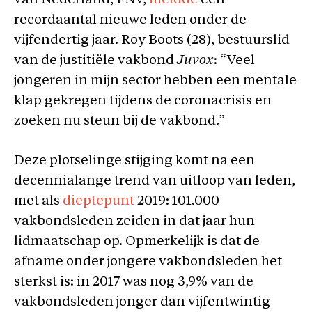
van Nederland, FNV,
meldde
een
recordaantal nieuwe leden onder de
vijfendertig jaar. Roy Boots (28), bestuurslid
van de justitiële vakbond
Juvox
: “Veel
jongeren in mijn sector hebben een mentale
klap gekregen tijdens de coronacrisis en
zoeken nu steun bij de vakbond.”
Deze plotselinge stijging komt na een
decennialange trend van uitloop van leden,
met als
dieptepunt
2019: 101.000
vakbondsleden zeiden in dat jaar hun
lidmaatschap op. Opmerkelijk is dat de
afname onder jongere vakbondsleden het
sterkst is: in 2017 was nog 3,9% van de
vakbondsleden jonger dan vijfentwintig