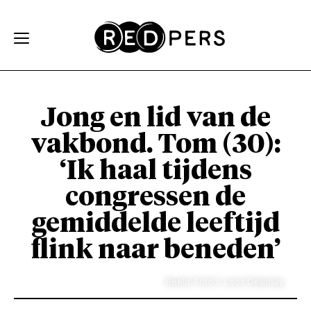
Skip and go to content
Directly to navigation
Jong en lid van de
vakbond. Tom (30):
‘Ik haal tijdens
congressen de
gemiddelde leeftijd
flink naar beneden’
Beeld: Foto's: Leon Delansay