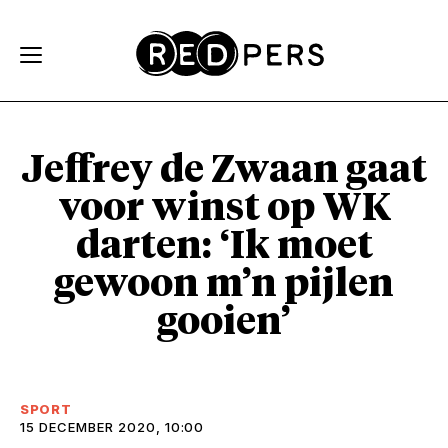
Skip and go to content
Directly to navigation
Jeffrey de Zwaan gaat
voor winst op WK
darten: ‘Ik moet
gewoon m’n pijlen
gooien’
SPORT
15 DECEMBER 2020, 10:00