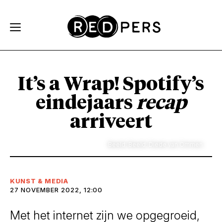
Skip and go to content
Directly to navigation
It’s a Wrap! Spotify’s
eindejaars
recap
arriveert
Beeld: Beeld: Diede van Ommen
KUNST & MEDIA
27 NOVEMBER 2022, 12:00
Met het internet zijn we opgegroeid,