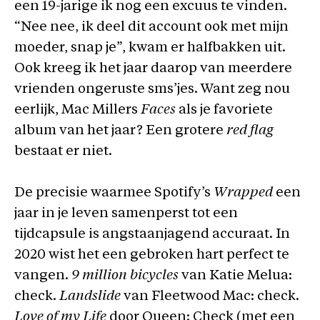
een 19-jarige ik nog een excuus te vinden.
“Nee nee, ik deel dit account ook met mijn
moeder, snap je”, kwam er halfbakken uit.
Ook kreeg ik het jaar daarop van meerdere
vrienden ongeruste sms’jes. Want zeg nou
eerlijk, Mac Millers
Faces
als je favoriete
album van het jaar? Een grotere
red flag
bestaat er niet.
De precisie waarmee Spotify’s
Wrapped
een
jaar in je leven samenperst tot een
tijdcapsule is angstaanjagend accuraat. In
2020 wist het een gebroken hart perfect te
vangen.
9 million bicycles
van Katie Melua:
check.
Landslide
van Fleetwood Mac: check.
Love of my Life
door Queen: Check (met een