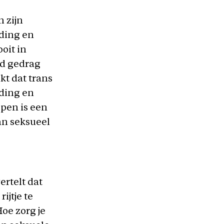
n zijn
jding en
oit in
nd gedrag
kt dat trans
ding en
epen is een
an seksueel
ertelt dat
ijtje te
oe zorg je