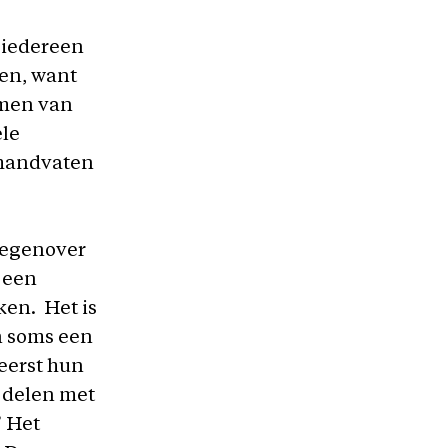
: iedereen
ten, want
nemen van
ele
 handvaten
 tegenover
s een
en. Het is
n soms een
eerst hun
k delen met
” Het