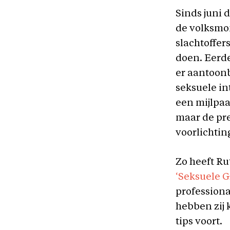
Sinds juni d
de volksmo
slachtoffer
doen. Eerd
er aantoon
seksuele in
een mijlpaa
maar de pre
voorlichtin
Zo heeft Ru
‘Seksuele G
profession
hebben zij 
tips voort.