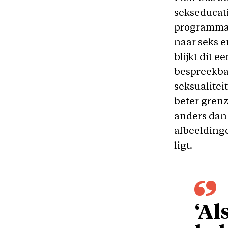
sekseducat
programma.
naar seks e
blijkt dit 
bespreekbaa
seksualitei
beter grenz
anders dan 
afbeeldinge
ligt.
‘Al