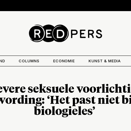
AND
COLUMNS
ECONOMIE
KUNST & MEDIA
evere seksuele voorlicht
ording: ‘Het past niet b
biologieles’