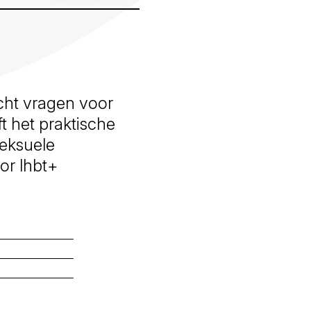
cht vragen voor
t het praktische
seksuele
oor lhbt+