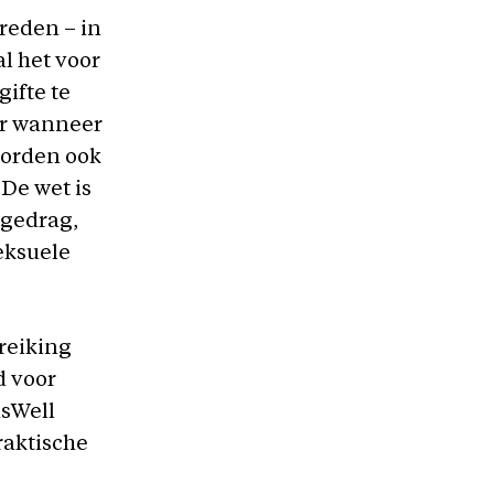
reden – in
l het voor
ifte te
ar wanneer
worden ook
 De wet is
 gedrag,
eksuele
dreiking
d voor
asWell
raktische