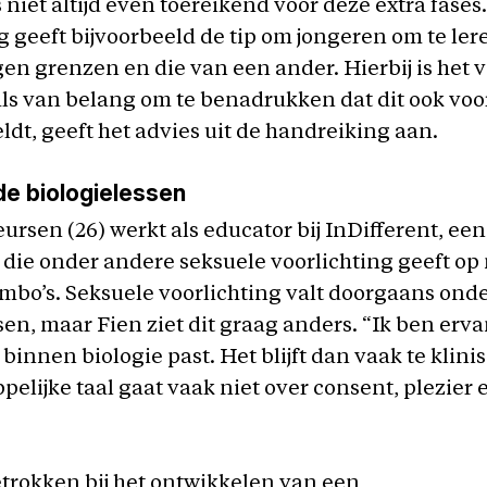
s niet altijd even toereikend voor deze extra fases
 geeft bijvoorbeeld de tip om jongeren om te le
en grenzen en die van een ander. Hierbij is het 
ls van belang om te benadrukken dat dit ook voo
ldt, geeft het advies uit de handreiking aan.
de biologielessen
ursen (26) werkt als educator bij InDifferent, een
 die onder andere seksuele voorlichting geeft o
mbo’s. Seksuele voorlichting valt doorgaans ond
sen, maar Fien ziet dit graag anders. “Ik ben erv
 binnen biologie past. Het blijft dan vaak te klini
elijke taal gaat vaak niet over consent, plezier 
trokken bij het ontwikkelen van een