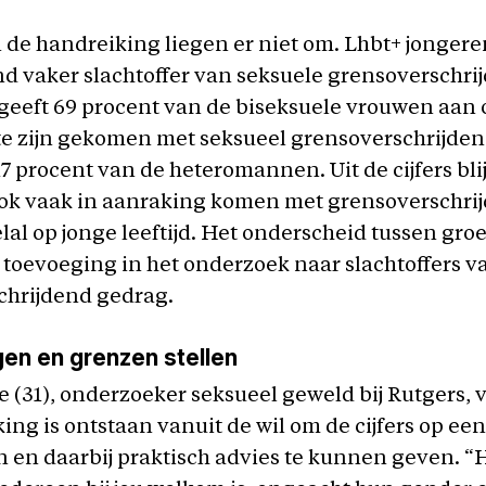
in de handreiking liegen er niet om. Lhbt+ jongere
d vaker slachtoffer van seksuele grensoverschri
geeft 69 procent van de biseksuele vrouwen aan o
te zijn gekomen met seksueel grensoverschrijde
7 procent van de heteromannen. Uit de cijfers blij
ok vaak in aanraking komen met grensoverschrij
lal op jonge leeftijd. Het onderscheid tussen gro
 toevoeging in het onderzoek naar slachtoffers v
chrijdend gedrag.
en en grenzen stellen
e (31), onderzoeker seksueel geweld bij Rutgers, v
ng is ontstaan vanuit de wil om de cijfers op een r
 en daarbij praktisch advies te kunnen geven. “H