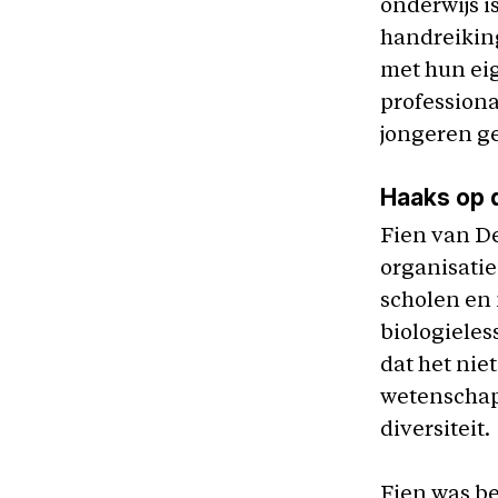
onderwijs i
handreiking
met hun eig
professiona
jongeren ge
Haaks op 
Fien van De
organisatie
scholen en 
biologieles
dat het niet
wetenschapp
diversiteit.
Fien was be