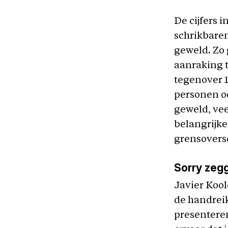
De cijfers 
schrikbaren
geweld. Zo 
aanraking 
tegenover 1
personen o
geweld, vee
belangrijke
grensovers
Sorry zegg
Javier Kool
de handreiki
presenteren