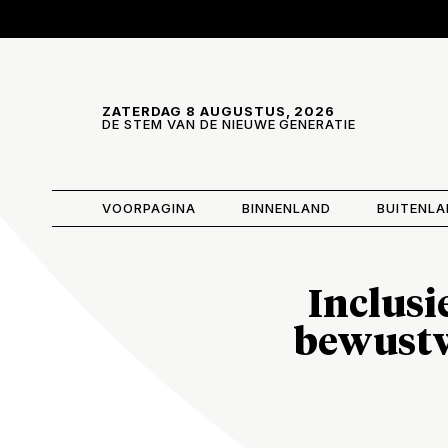
Skip and go to content
Directly to navigation
ZATERDAG 8 AUGUSTUS, 2026
DE STEM VAN DE NIEUWE GENERATIE
VOORPAGINA
BINNENLAND
BUITENL
Inclusi
bewustw