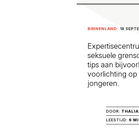
BINNENLAND
18 SEPT
Expertisecentr
seksuele grenso
tips aan bijvoo
voorlichting op 
jongeren.
DOOR:
THALIA
LEESTIJD:
6 M