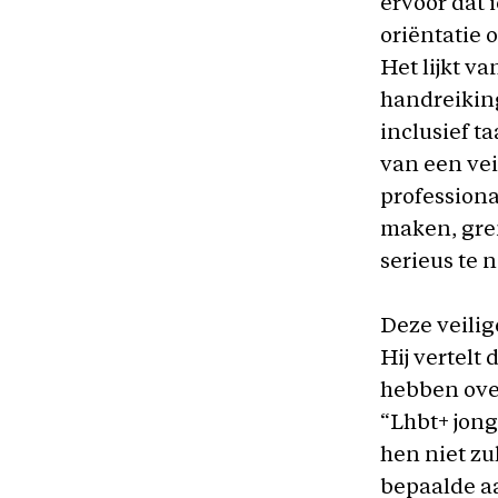
ervoor dat 
oriëntatie o
Het lijkt va
handreiking
inclusief t
van een vei
professiona
maken, gren
serieus te
Deze veilige
Hij vertelt
hebben ove
“Lhbt+ jong
hen niet zu
bepaalde a