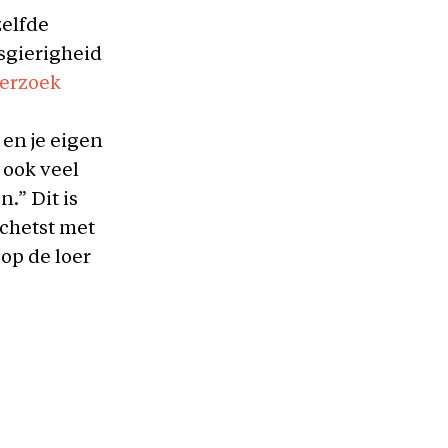
zelfde
sgierigheid
erzoek
 en je eigen
 ook veel
.” Dit is
schetst met
op de loer