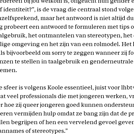
iedereen bij jou welkom is, ongeacht hun gender 
f identiteit?”, is de vraag die centraal stond volg
nzelfsprekend, maar het antwoord is niet altijd du
 probeert een antwoord te formuleren met tips 
aalgebruik, het ontmantelen van stereotypen, het
lige omgeving en het zijn van een rolmodel. Het 
ls bijvoorbeeld om sorry te zeggen wanneer zij f
zen te stellen in taalgebruik en genderneutral
 nemen.
 sfeer is volgens Koole essentieel, juist voor lhbt
 dat veel professionals die met jongeren werken, 
r hoe zij queer jongeren goed kunnen ondersteu
eren vermijden hulp omdat ze bang zijn dat de p
llen begrijpen of hen een vervelend gevoel geve
annames of stereotypes.”