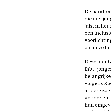
De handreik
die met jon
juist in he
een inclusi
voorlichti
om deze ho
Deze handva
lhbt+ jonge
belangrijk
volgens Ko
andere zoe
gender en s
hun omgevin