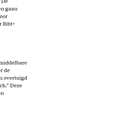
. De
ren gaan
voor
r lhbt+
p middelbare
er de
an overtuigd
sch.” Deze
en