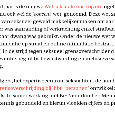
it jaar is de nieuwe
Wet seksuele misdrijven
inget
nd ook wel de
‘consent
-wet’ genoemd. Deze wet za
s van seksueel geweld makkelijker maken om aang
er was aanranding of verkrachting enkel strafba
baar dwang was gebruikt. Onder de nieuwe wet 
timidatie op straat en online intimidatie bestraft.
l in de strijd tegen seksueel grensoverschrijdend
ventie begint bij bewustwording en inclusieve s
g.
tgers, het expertisecentrum seksualiteit, de han
rensoverschrijding bij lhbt+ personen’
ontwikkel
als. In samenwerking met Bi+ Nederland en Men
kennis gebundeld en hieruit vloeiden cijfers en p