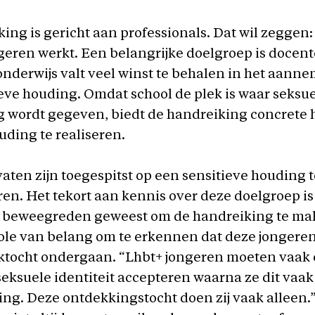
ing is gericht aan professionals. Dat wil zeggen
geren werkt. Een belangrijke doelgroep is docen
t onderwijs valt veel winst te behalen in het aan
eve houding. Omdat school de plek is waar seksu
ng wordt gegeven, biedt de handreiking concrete
uding te realiseren.
ten zijn toegespitst op een sensitieve houding
ren. Het tekort aan kennis over deze doelgroep i
e beweegreden geweest om de handreiking te mak
ole van belang om te erkennen dat deze jongere
ktocht ondergaan. “Lhbt+ jongeren moeten vaak 
eksuele identiteit accepteren waarna ze dit vaa
g. Deze ontdekkingstocht doen zij vaak alleen.