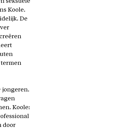
en seksuele
ens Koole.
idelijk. De
over
 creëren
leert
outen
e termen
+ jongeren.
vragen
nen. Koole:
rofessional
n door