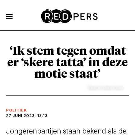
Skip and go to content
Directly to navigation
‘Ik stem tegen omdat
er ‘skere tatta’ in deze
motie staat’
Beeld: Famke Seine
POLITIEK
27 JUNI 2023, 13:13
Jongerenpartijen staan bekend als de