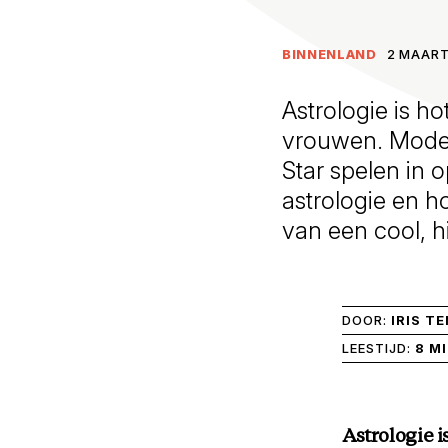
BINNENLAND
2 MAART
Astrologie is h
vrouwen. Modek
Star spelen in 
astrologie en h
van een cool, hi
DOOR:
IRIS T
LEESTIJD:
8 M
Astrologie 