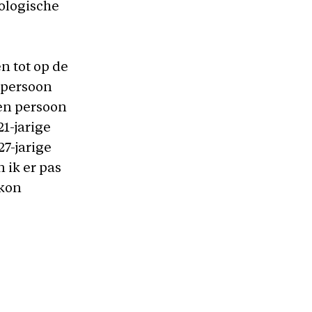
ologische
n tot op de
 persoon
een persoon
21-jarige
27-jarige
 ik er pas
 kon