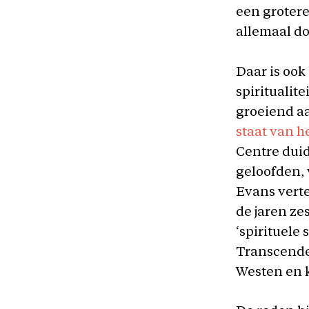
een
grotere
allemaal do
Daar is ook
spiritualit
groeiend a
staat van he
Centre duid
geloofden, 
Evans vertel
de jaren ze
‘spirituele 
Transcende
Westen en 