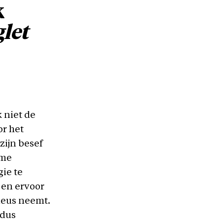
k
let
 niet de
r het
zijn besef
 me
gie te
 en ervoor
rieus neemt
.
 dus