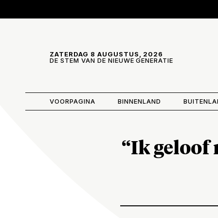
Skip and go to content
Directly to navigation
ZATERDAG 8 AUGUSTUS, 2026
DE STEM VAN DE NIEUWE GENERATIE
VOORPAGINA
BINNENLAND
BUITENL
“Ik geloof 