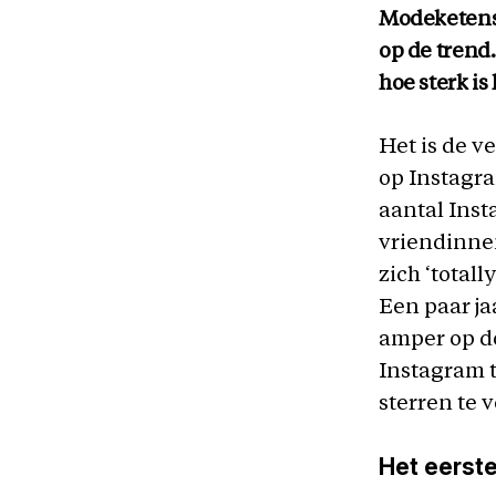
Modeketens 
op de trend
hoe sterk is
Het is de ve
op Instagra
aantal Inst
vriendinne
zich ‘totall
Een paar ja
amper op do
Instagram t
sterren te 
Het eerste