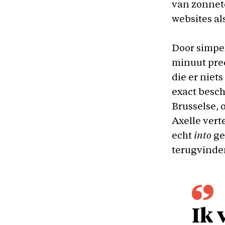
van zonnet
websites al
Door simpel
minuut prec
die er niet
exact besch
Brusselse, 
Axelle verte
echt
into
ge
terugvinde
Ik 