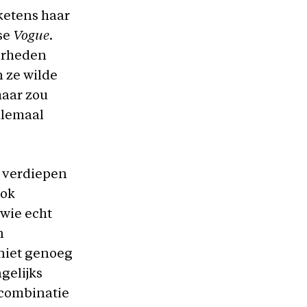
ketens haar
se
Vogue
.
kerheden
n ze wilde
haar zou
allemaal
n verdiepen
ook
wie echt
n
 niet genoeg
gelijks
 combinatie