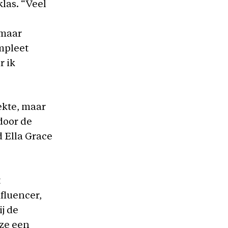
las. “Veel
 maar
mpleet
r ik
ekte, maar
door de
 Ella Grace
t
nfluencer,
j de
 ze een