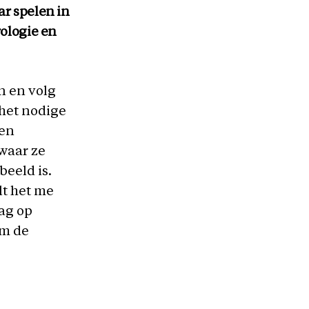
ar spelen in
rologie en
en en volg
 het nodige
ren
waar ze
beeld is.
lt het me
dag op
om de