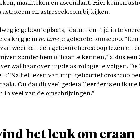
eken,
maanteken en ascendant. Hier komen astr
s astro.com en astroseek.com bij kijken.
weg je geboorteplaats, -datum en -tijd in te voere
ies krijg je in
no time
je geboortehoroscoop. “Een
s van weet kan een geboortehoroscoop lezen en 
rijven zonder hem of haar te kennen,
” aldus een 
over wat haar overtuigde astrologie te volgen. De 
lt:
“
Na het lezen van mijn
geboortehoroscoop
ben
raakt. Omdat dit veel gedetailleerder is en ik me
n in veel van de omschrijvingen.”
vind het leuk om eraan