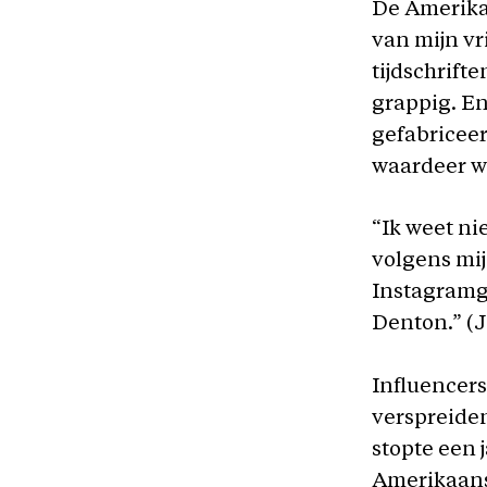
De Amerikaa
van mijn v
tijdschrifte
grappig. En
gefabriceer
waardeer wa
“Ik weet ni
volgens mij
Instagramg
Denton.” (J
Influencers
verspreiden
stopte een 
Amerikaan