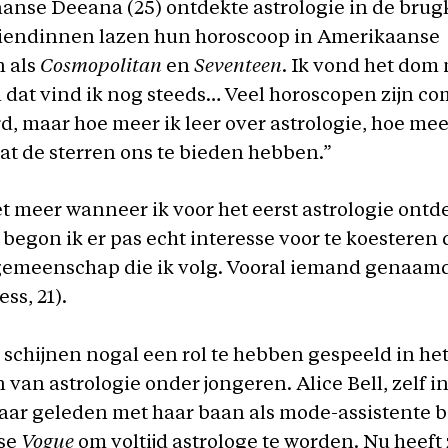
nse Deeana (25) ontdekte astrologie in de brugk
riendinnen lazen hun horoscoop in Amerikaanse
n als
Cosmopolitan
en
Seventeen
. Ik vond het dom
 dat vind ik nog steeds… Veel horoscopen zijn co
d, maar hoe meer ik leer over astrologie, hoe mee
t de sterren ons te bieden hebben.”
et meer wanneer ik voor het eerst astrologie ontd
 begon ik er pas echt interesse voor te koesteren 
emeenschap die ik volg. Vooral iemand genaamd
ess, 21).
 schijnen nogal een rol te hebben gespeeld in he
 van astrologie onder jongeren. Alice Bell, zelf i
jaar geleden met haar baan als mode-assistente bi
se
Vogue
om voltijd astrologe te worden. Nu heeft