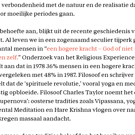
 verbondenheid met de natuur en de realisatie d
or moeilijke periodes gaan.
 behoefte aan, blijkt uit de recente geschiedenis 
eit. Al leven we in een zogenaamd seculier tijperk 
antal mensen in “
een hogere kracht – God of niet –
n zelf.
”
Onderzoek van het Religious Experience
t aan dat in 1978 36% mensen in een hogere krac
vergeleken met 48% in 1987. Filosoof en schrijver
t dat de ‘spirituele revolutie,’ vooral yoga en medi
stig opbloeide. Filosoof Charles Taylor noemt het
supernova’: oosterse tradities zoals Vipassana, yog
ntal Meditation en Hare Krishna vlogen over na
kregen massaal aandacht.