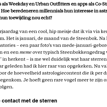
als Weekday en Urban Outfitters en apps als Co-St
. Hoe beredeneren millennials hun interesse in ast
 hun toewijding nou echt?
rjaardag van een cool, hip meisje dat ik via via k
m. Het is januari, de maand van de Steenbok. Na
astories – een paar foto’s van mede-januari-gebo
n en een
meme
over typisch Steenbokkengedrag 
y’ in herkent – is me wel duidelijk wat haar sterren
ar geleden had ik hier raar van opgekeken. Nu va
or de hoeveelheid astrologiecontent die ik per 
egenkom. Je hoeft geen rare vogel meer te zijn 
volgen.
 contact met de sterren