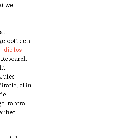
at we
van
gelooft een
 die los
 Research
ht
 Jules
tatie, al in
 de
a, tantra,
ar het