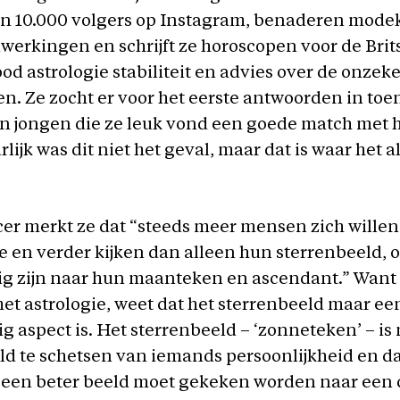
an 10.000 volgers op Instagram, benaderen mode
erkingen en schrijft ze horoscopen voor de Brit
ood astrologie stabiliteit en advies over de onze
en. Ze zocht er voor het eerste antwoorden in toe
n jongen die ze leuk vond een goede match met 
rlijk was dit niet het geval, maar dat is waar het 
cer merkt ze dat “steeds meer mensen zich wille
ie en verder kijken dan alleen hun sterrenbeeld, 
ig zijn naar hun maanteken en ascendant.” Want 
et astrologie, weet dat het sterrenbeeld maar ee
g aspect is. Het sterrenbeeld – ‘zonneteken’ – is
d te schetsen van iemands persoonlijkheid en da
r een beter beeld moet gekeken worden naar een