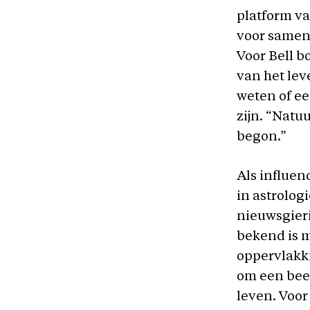
platform v
voor samenw
Voor Bell b
van het lev
weten of ee
zijn. “Natuu
begon.”
Als influen
in astrolog
nieuwsgier
bekend is m
oppervlakki
om een beel
leven. Voo