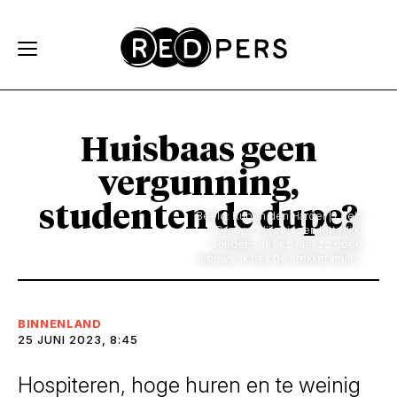
Skip and go to content
Directly to navigation
Huisbaas geen
vergunning,
studenten de dupe?
Beeld: Ruben den Harder | Loeki
Droog: "Hij zei toen letterlijk:
‘Jongens, ik heb niet zo goed
nieuws, ik trek de stekker eruit.’"
BINNENLAND
25 JUNI 2023, 8:45
Hospiteren, hoge huren en te weinig