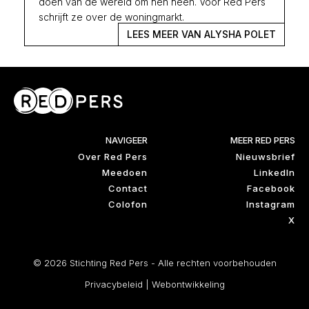
doen van de wereld om hen heen. Voor Red Pers
schrijft ze over de woningmarkt.
LEES MEER VAN ALYSHA POLET
NAVIGEER
MEER RED PERS
Over Red Pers
Nieuwsbrief
Meedoen
LinkedIn
Contact
Facebook
Colofon
Instagram
X
© 2026 Stichting Red Pers - Alle rechten voorbehouden
Privacybeleid
|
Webontwikkeling