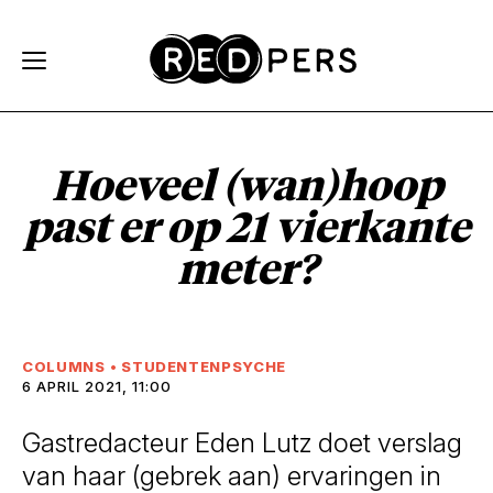
Skip and go to content
Directly to navigation
Hoeveel (wan)hoop
past er op 21 vierkante
meter?
COLUMNS
•
STUDENTENPSYCHE
6 APRIL 2021, 11:00
Gastredacteur Eden Lutz doet verslag
van haar (gebrek aan) ervaringen in