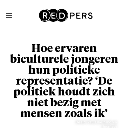
Skip and go to content
Directly to navigation
Hoe ervaren
biculturele jongeren
hun politieke
representatie? ‘De
politiek houdt zich
niet bezig met
mensen zoals ik’
Beeld: Paul Einerhand via
Unsplash