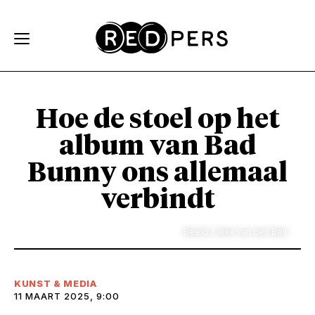
Skip and go to content
Directly to navigation
Hoe de stoel op het
album van Bad
Bunny ons allemaal
verbindt
Beeld: Lieke van den Belt
KUNST & MEDIA
11 MAART 2025, 9:00