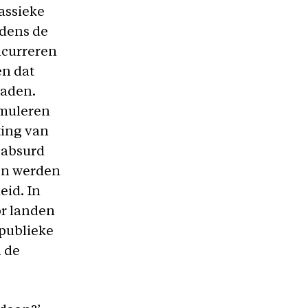
assieke
jdens de
ncurreren
en dat
haden.
imuleren
ting van
 absurd
gen werden
eid. In
r landen
 publieke
n de