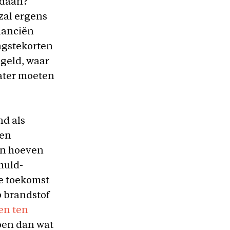
ndaan?’
zal ergens
inanciën
ngstekorten
 geld, waar
later moeten
nd als
een
en hoeven
huld-
de toekomst
p brandstof
ken ten
doen dan wat