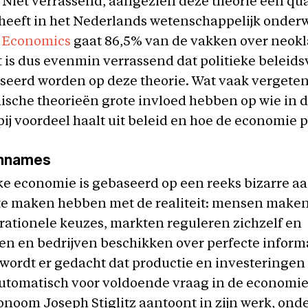
Niet verrassend, aangezien deze theorie een qua
eeft in het Nederlands wetenschappelijk onderw
 Economics
gaat 86,5% van de vakken over neokl
t is dus evenmin verrassend dat politieke beleids
seerd worden op deze theorie. Wat vaak vergeten 
sche theorieën grote invloed hebben op wie in 
j voordeel haalt uit beleid en hoe de economie p
annames
ke economie is gebaseerd op een reeks bizarre 
 te maken hebben met de realiteit: mensen make
 rationele keuzes, markten reguleren zichzelf en
n en bedrijven beschikken over perfecte informa
ordt er gedacht dat productie en investeringen
utomatisch voor voldoende vraag in de economie
onoom Joseph Stiglitz aantoont in zijn werk, on