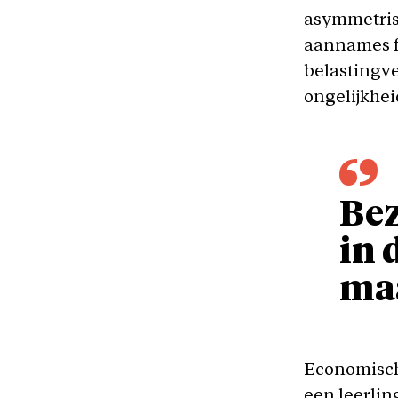
asymmetris
aannames f
belastingve
ongelijkhei
Bez
in 
maa
Economisch
een leerli