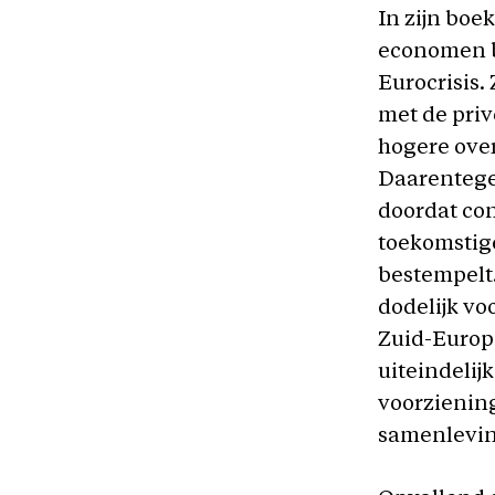
In zijn boe
economen b
Eurocrisis
met de priv
hogere ove
Daarentege
doordat co
toekomstig
bestempelt.
dodelijk vo
Zuid-Europ
uiteindelij
voorziening
samenlevin