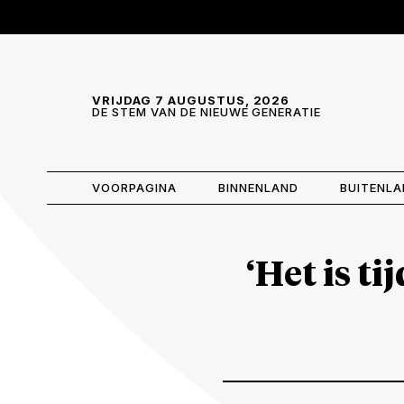
Skip and go to content
Directly to navigation
VRIJDAG 7 AUGUSTUS, 2026
DE STEM VAN DE NIEUWE GENERATIE
VOORPAGINA
BINNENLAND
BUITENL
‘Het is t