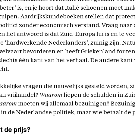
‘beter’ is, en je hoort dat Italië schoenen moet m
tulpen. Aardrijkskundeboeken stellen dat protec
r politici zonder economisch verstand. Vraag naar 
en het antwoord is dat Zuid-Europa lui is en te vee
, de ‘hardwerkende Nederlanders’, zuinig zijn. Natu
welvaart bevorderen en heeft Griekenland foute
 slechts één kant van het verhaal. De andere kant
cht.
elijke vragen die nauwelijks gesteld worden, zi
van vrijhandel?
Waarom
liepen de schulden in Zui
aarom
moeten wij allemaal bezuinigen? Bezuinig
in de Nederlandse politiek, maar wie betaalt de p
t de prijs?