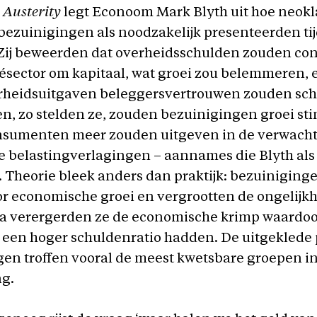
k
Austerity
legt Econoom Mark Blyth uit hoe neokl
ezuinigingen als noodzakelijk presenteerden ti
. Zij beweerden dat overheidsschulden zouden co
ésector om kapitaal, wat groei zou belemmeren, 
rheidsuitgaven beleggersvertrouwen zouden sc
n, zo stelden ze, zouden bezuinigingen groei st
nsumenten meer zouden uitgeven in de verwach
e belastingverlagingen – aannames die Blyth als
 Theorie bleek anders dan praktijk: bezuinigin
or economische groei en vergrootten de ongelijkh
a verergerden ze de economische krimp waardoo
k een hoger schuldenratio hadden. De uitgeklede
en troffen vooral de meest kwetsbare groepen i
g.