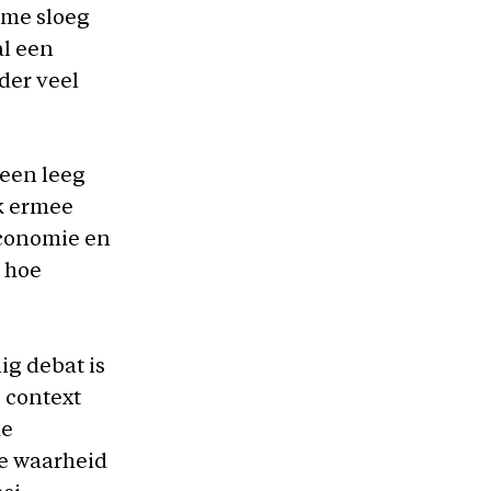
sme sloeg
al een
der veel
 een leeg
ik ermee
 Economie en
 hoe
ig debat is
 context
ke
te waarheid