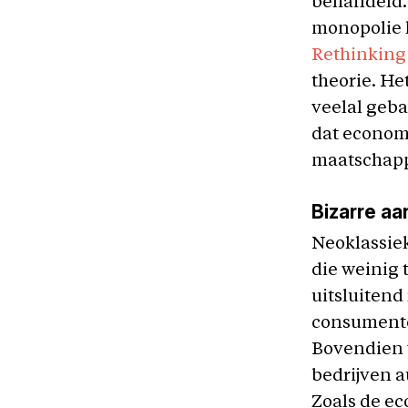
behandeld. 
monopolie h
Rethinking
theorie. He
veelal geba
dat economi
maatschappi
Bizarre a
Neoklassie
die weinig
uitsluitend
consumente
Bovendien w
bedrijven a
Zoals de ec