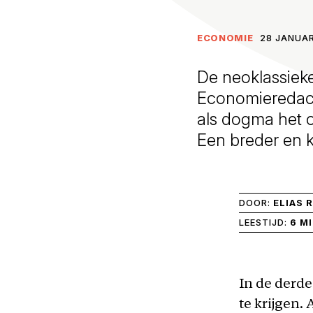
ECONOMIE
28 JANUAR
De neoklassiek
Economieredact
als dogma het o
Een breder en k
DOOR:
ELIAS 
LEESTIJD:
6 M
In de derde
te krijgen.