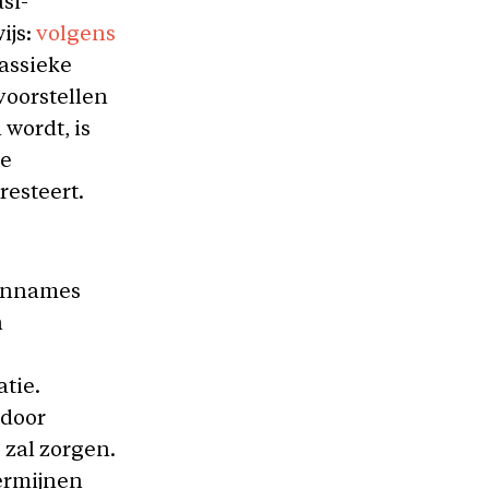
si-
ijs:
volgens
assieke
voorstellen
wordt, is
de
resteert.
aannames
n
tie.
 door
 zal zorgen.
dermijnen