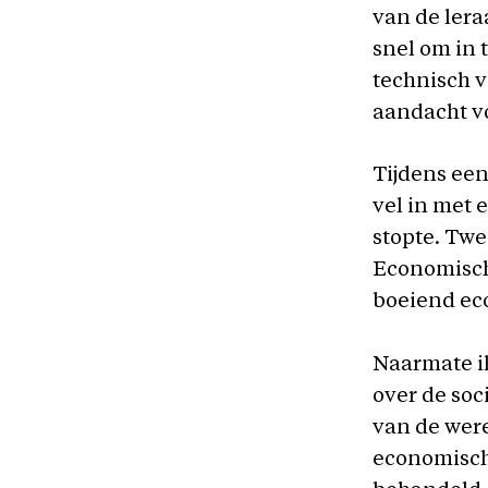
van de lera
snel om in 
technisch 
aandacht v
Tijdens een
vel in met 
stopte. Twe
Economische
boeiend eco
Naarmate ik
over de soc
van de were
economische