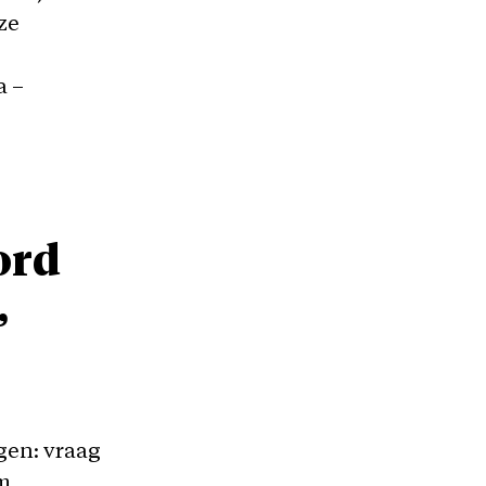
ze
a –
ord
,
gen: vraag
m