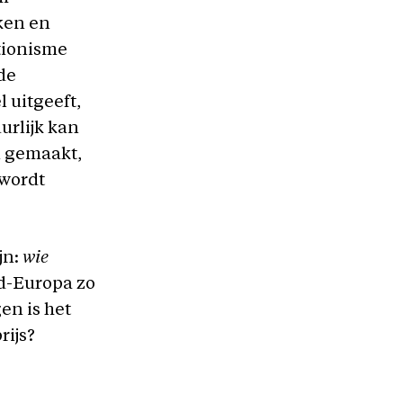
aken en
tionisme
de
l uitgeeft,
urlijk kan
n gemaakt,
 wordt
jn:
wie
d-Europa zo
en is het
rijs?