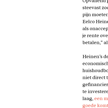
Opvallend g
steevast z
pijn moeten
Eelco Hein
als onaccept
je rente ov
betalen,” a
Heinen’s de
economisch
huishoudbo
niet direct
gefinancier
te invester
laag,
een ma
goede komt