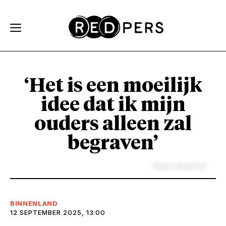
Skip and go to content
Directly to navigation
‘Het is een moeilijk
idee dat ik mijn
ouders alleen zal
begraven’
Beeld: Alicia Koch
BINNENLAND
12 SEPTEMBER 2025, 13:00