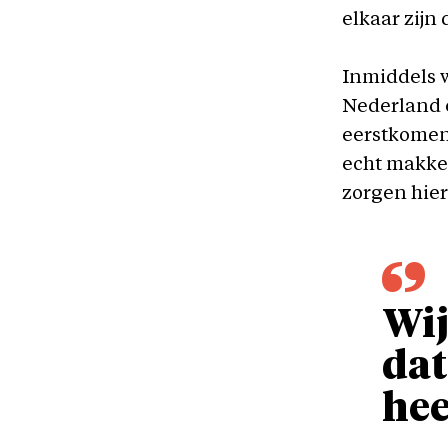
elkaar zijn 
Inmiddels w
Nederland e
eerstkomende
echt makkel
zorgen hier.
Wij
dat
hee