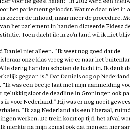
lder voor de geest halen: “In 2012 werd een nieu
or het parlement geloodst. Wat me daar niet in
ns zozeer de inhoud, maar meer de procedure. Me
van het parlement in handen dicteerde Fidesz d
itutie. Toen dacht ik: in zo’n land wil ik niet blijv
d Daniel niet alleen. ‘‘Ik weet nog goed dat de
sleraar onze klas vroeg wie er naar het buitenla
Alle dertig handen schoten de lucht in. Ik denk d
kelijk gegaan is.’’ Dat Daniels oog op Nederland
. “Ik was een beetje laat met mijn aanmelding vo
r gelukkig sloot de deadline in Groningen ook pas
 ik voor Nederland.” Hij was er nog nooit gewee
rhalen. “Ik zag Nederland als een liberaal, rui
ingen werken. De trein komt op tijd, het afval wo
Ik merkte na mijn komst ook dat mensen hier aar