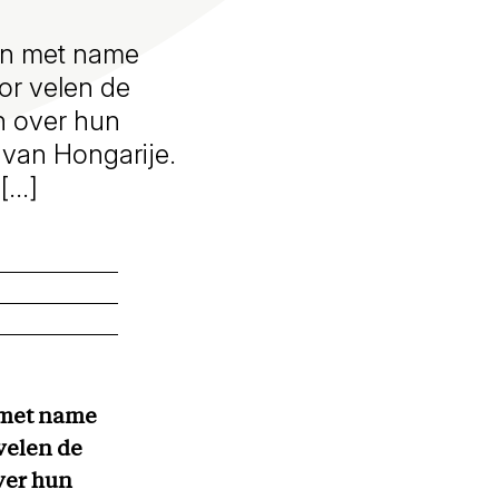
ken met name
or velen de
n over hun
 van Hongarije.
 […]
n met name
velen de
ver hun