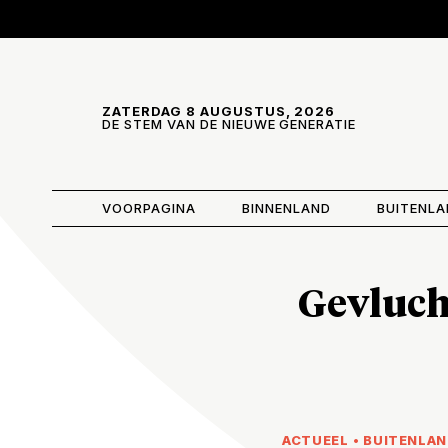
Skip and go to content
Directly to navigation
ZATERDAG 8 AUGUSTUS, 2026
DE STEM VAN DE NIEUWE GENERATIE
VOORPAGINA
BINNENLAND
BUITENL
Gevluch
ACTUEEL
•
BUITENLA