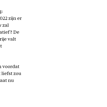
g:
022 zijn er
 zal
natief? De
ije valt
t
n voordat
liefst zou
gaat nu