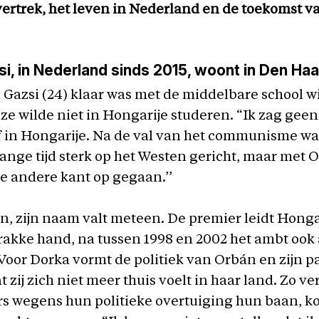
ertrek, het leven in Nederland en de toekomst v
i, in Nederland sinds 2015, woont in Den Ha
Gazsi (24) klaar was met de middelbare school wi
 ze wilde niet in Hongarije studeren. “Ik zag gee
f in Hongarije. Na de val van het communisme w
nge tijd sterk op het Westen gericht, maar met O
e andere kant op gegaan.’’
n, zijn naam valt meteen. De premier leidt Honga
rakke hand, na tussen 1998 en 2002 het ambt ook 
Voor Dorka vormt de politiek van Orbán en zijn pa
 zij zich niet meer thuis voelt in haar land. Zo v
s wegens hun politieke overtuiging hun baan, ko