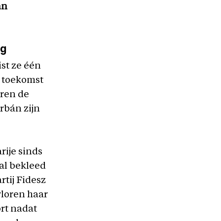
an
ag
st ze één
n toekomst
aren de
rbán zijn
rije sinds
al bekleed
rtij Fidesz
erloren haar
rt nadat