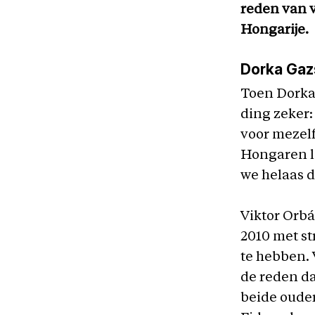
reden van v
Hongarije.
Dorka Gazs
Toen Dorka 
ding zeker:
voor mezel
Hongaren la
we helaas d
Viktor Orbá
2010 met st
te hebben. 
de reden dat
beide ouder