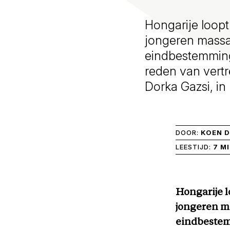
Hongarije loopt
jongeren massa
eindbestemming
reden van vertr
Dorka Gazsi, in
DOOR:
KOEN 
LEESTIJD:
7 M
Hongarije l
jongeren ma
eindbeste