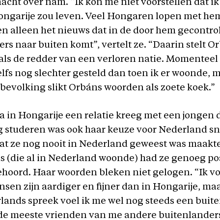
acht over nam. “Ik kon me niet voorstellen dat i
ngarije zou leven. Veel Hongaren lopen met hem
en alleen het nieuws dat in de door hem gecontro
ers naar buiten komt”, vertelt ze. “Daarin stelt O
als de redder van een verloren natie. Momenteel 
lfs nog slechter gesteld dan toen ik er woonde, 
evolking slikt Orbáns woorden als zoete koek.”
 in Hongarije een relatie kreeg met een jongen d
g studeren was ook haar keuze voor Nederland sn
t ze nog nooit in Nederland geweest was maakte 
s (die al in Nederland woonde) had ze genoeg po
hoord. Haar woorden bleken niet gelogen. “Ik v
nsen zijn aardiger en fijner dan in Hongarije, ma
ands spreek voel ik me wel nog steeds een buit
de meeste vrienden van me andere buitenlanders 