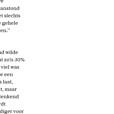
we
 aanstond
t slechts
e gehele
en.’’
nd wilde
at zo’n 30%
 viel was
or een
 laat,
st, maar
mdenkend
rdt
diger voor