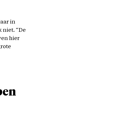
aar in
k niet. “De
even hier
grote
pen