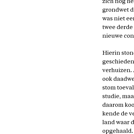
zich nog he
grondwet do
was niet ee
twee derde 
nieuwe const
Hierin ston
geschiedeni
verhuizen. 
ook daadwer
stom toeval
studie, maa
daarom koos
kende de ve
land waar d
opgehaald. 