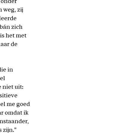
k onder
 weg, zij
leerde
rbán zich
is het met
maar de
ie in
el
niet uit:
sitieve
oel me goed
ar omdat ik
enstaander,
zijn.”