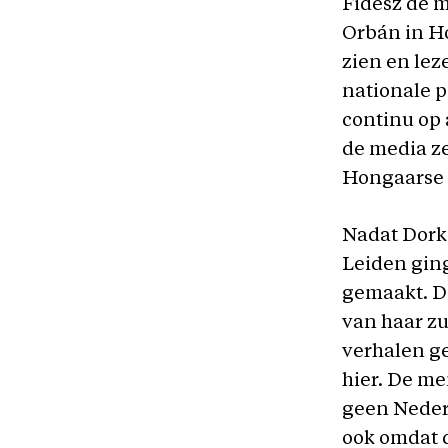
Fidesz de m
Orbán in Ho
zien en lez
nationale p
continu op 
de media ze
Hongaarse b
Nadat Dorka
Leiden gin
gemaakt. Da
van haar zu
verhalen ge
hier. De me
geen Nederl
ook omdat 