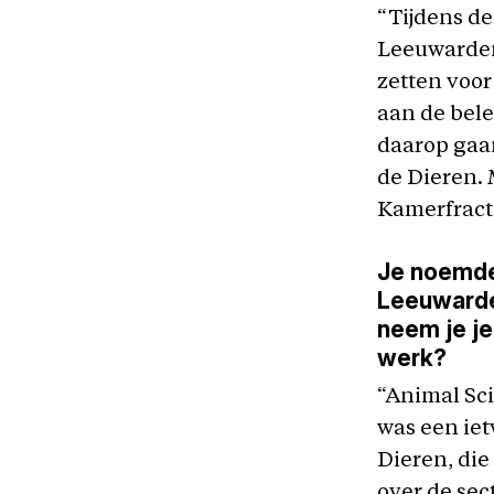
“Tijdens d
Leeuwarden 
zetten voor
aan de bele
daarop gaan
de Dieren. 
Kamerfract
Je noemde
Leeuwarde
neem je je
werk?
“Animal Sci
was een iet
Dieren, die
over de sec