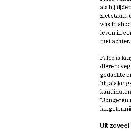
als hij tij
ziet staan,
was in shock
leven in ee
niet achter.
Falco is la
dieren: vege
gedachte om
hij, als jo
kandidaten
“Jongeren 
langetermij
Uit zoveel