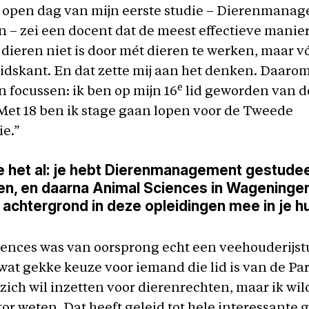
e open dag van mijn eerste studie – Dierenmana
– zei een docent dat de meest effectieve manier 
 dieren niet is door mét dieren te werken, maar v
idskant. En dat zette mij aan het denken. Daarom
e
 focussen: ik ben op mijn 16
lid geworden van de
Met 18 ben ik stage gaan lopen voor de Tweede
ie.”
 het al: je hebt Dierenmanagement gestudee
n, en daarna Animal Sciences in Wageninge
 achtergrond in deze opleidingen mee in je h
ences was van oorsprong echt een veehouderijst
wat gekke keuze voor iemand die lid is van de Part
 zich wil inzetten voor dierenrechten, maar ik wil
tor weten. Dat heeft geleid tot hele interessante