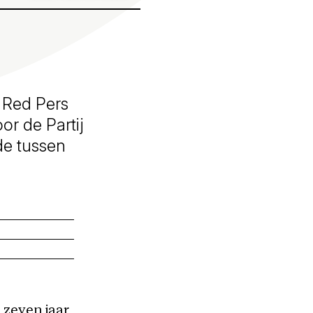
 Red Pers
or de Partij
rde tussen
 zeven jaar