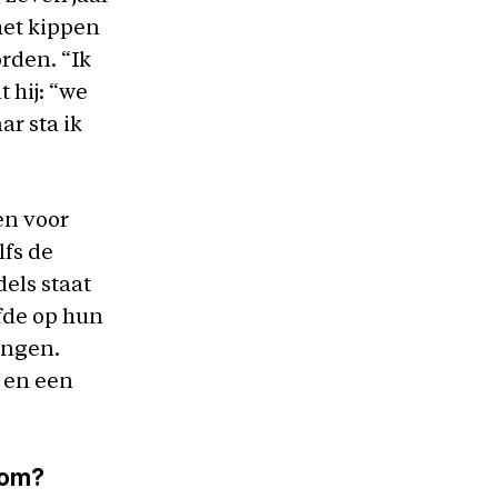
 met kippen
orden. “Ik
t hij: “we
ar sta ik
en voor
lfs de
els staat
lfde op hun
ingen.
 en een
rom?