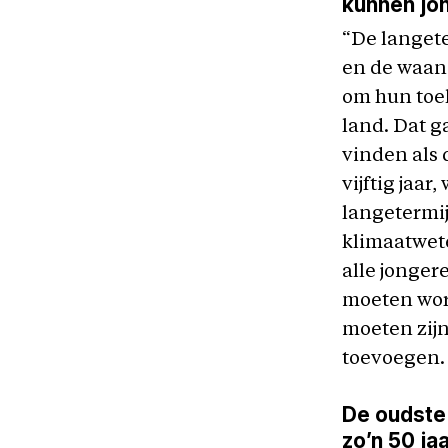
kunnen jo
“De langete
en de waan 
om hun toek
land. Dat g
vinden als 
vijftig jaar
langetermi
klimaatwet
alle jonger
moeten word
moeten zijn
toevoegen.
De oudste 
zo’n 50 ja