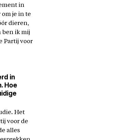
gement in
om je in te
óór dieren,
 ben ik mij
 Partij voor
rd in
n. Hoe
uidige
udie. Het
ij voor de
de alles
 gesprekken