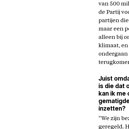
van 500 mil
de Partij vo
partijen di
maar een per
alleen bij
klimaat, en
ondergaan i
terugkomen
Juist omda
is die da
kan ik me 
gematigde 
inzetten?
“We zijn bez
geregeld. H