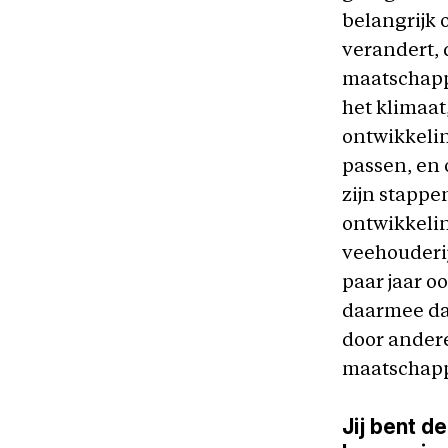
belangrijk 
verandert, 
maatschappe
het klimaat
ontwikkelin
passen, en 
zijn stappen
ontwikkelin
veehouderij
paar jaar o
daarmee dat
door andere
maatschappe
Jij bent de