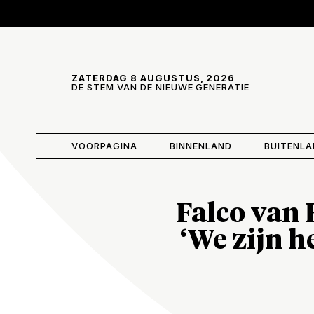
Skip and go to content
Directly to navigation
ZATERDAG 8 AUGUSTUS, 2026
DE STEM VAN DE NIEUWE GENERATIE
VOORPAGINA
BINNENLAND
BUITENL
Falco van 
‘We zijn h