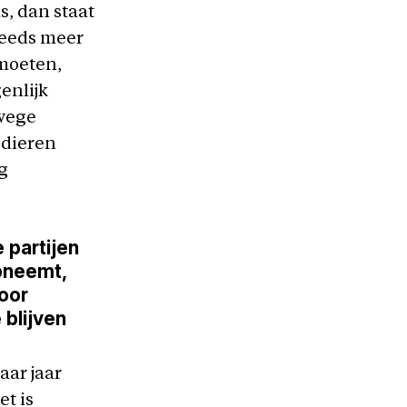
s, dan staat
steeds meer
 moeten,
genlijk
nwege
 dieren
ig
 partijen
pneemt,
voor
 blijven
aar jaar
et is