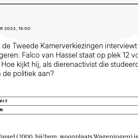
R 2023, 19:00
r de Tweede Kamerverkiezingen interviewt
geren: Falco van Hassel staat op plek 12 vo
Hoe kijkt hij, als dierenactivist die studee
 de politiek aan?
SPIT
IN
assel (2000, hij/hem, woonplaats Wageningen) is