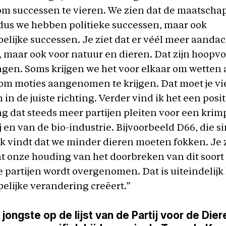
om successen te vieren. We zien dat de maatschap
dus we hebben politieke successen, maar ook
lijke successen. Je ziet dat er véél meer aandach
, maar ook voor natuur en dieren. Dat zijn hoopvo
gen. Soms krijgen we het voor elkaar om wetten 
om moties aangenomen te krijgen. Dat moet je vi
 in de juiste richting. Verder vind ik het een posi
g dat steeds meer partijen pleiten voor een krim
 en van de bio-industrie. Bijvoorbeeld D66, die s
ok vindt dat we minder dieren moeten fokken. Je 
 onze houding van het doorbreken van dit soort 
 partijen wordt overgenomen. Dat is uiteindelijk 
lijke verandering creëert.”
 jongste op de lijst van de Partij voor de Die