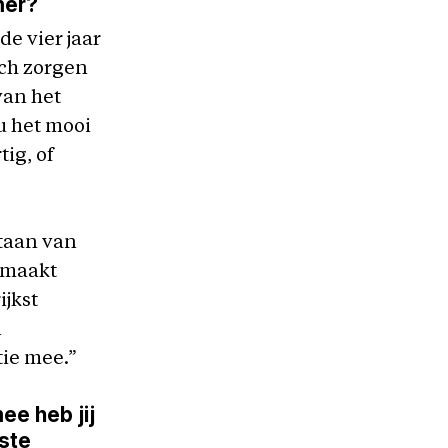
mer?
e vier jaar
ich zorgen
van het
ou het mooi
ig, of
taan van
gemaakt
jkst
n
ie mee.”
ee heb jij
tste