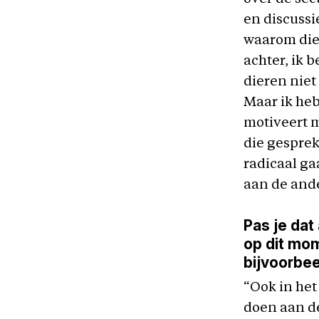
en discuss
waarom die 
achter, ik 
dieren niet
Maar ik heb
motiveert m
die gesprek
radicaal ga
aan de ande
Pas je dat
op dit mo
bijvoorbe
“Ook in het 
doen aan de