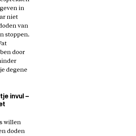
egeven in
ar niet
 doden van
en stoppen.
Wat
 ben door
minder
 je degene
je invul –
et
s willen
 en doden