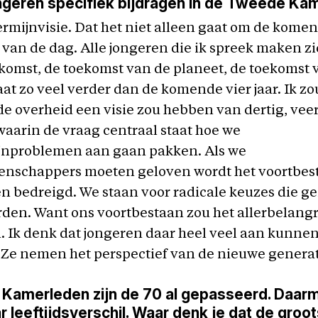
ngeren specifiek bijdragen in de Tweede Ka
rmijnvisie. Dat het niet alleen gaat om de komend
van de dag. Alle jongeren die ik spreek maken z
omst, de toekomst van de planeet, de toekomst 
aat zo veel verder dan de komende vier jaar. Ik z
de overheid een visie zou hebben van dertig, veert
, waarin de vraag centraal staat hoe we
jnproblemen aan gaan pakken. Als we
enschappers moeten geloven wordt het voortbes
en bedreigd. We staan voor radicale keuzes die 
en. Want ons voortbestaan zou het allerbelangri
. Ik denk dat jongeren daar heel veel aan kunne
 Ze nemen het perspectief van de nieuwe generat
Kamerleden zijn de 70 al gepasseerd. Daarm
ar leeftijdsverschil. Waar denk je dat de groo