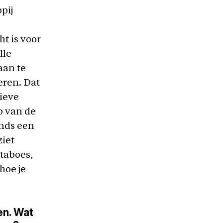
pij
t is voor
lle
aan te
eren. Dat
tieve
p van de
inds een
ziet
taboes,
hoe je
ren. Wat