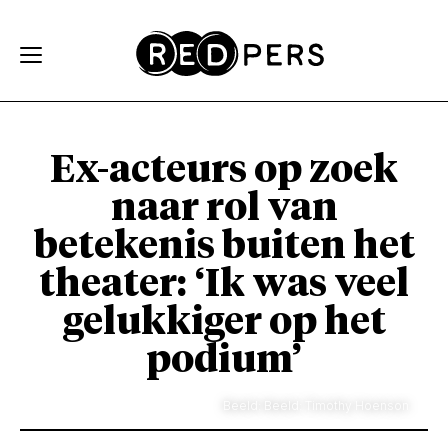
Skip and go to content
Directly to navigation
Ex-acteurs op zoek
naar rol van
betekenis buiten het
theater: ‘Ik was veel
gelukkiger op het
podium’
Beeld: Beeld: Timothy Hoenson