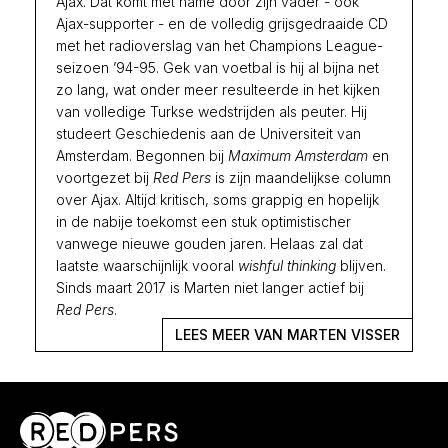
Ajax. Dat komt met name door zijn vader - ook
Ajax-supporter - en de volledig grijsgedraaide CD
met het radioverslag van het Champions League-
seizoen ’94-95. Gek van voetbal is hij al bijna net
zo lang, wat onder meer resulteerde in het kijken
van volledige Turkse wedstrijden als peuter. Hij
studeert Geschiedenis aan de Universiteit van
Amsterdam. Begonnen bij
Maximum Amsterdam
en
voortgezet bij
Red Pers
is zijn maandelijkse column
over Ajax. Altijd kritisch, soms grappig en hopelijk
in de nabije toekomst een stuk optimistischer
vanwege nieuwe gouden jaren. Helaas zal dat
laatste waarschijnlijk vooral
wishful thinking
blijven.
Sinds maart 2017 is Marten niet langer actief bij
Red Pers
.
LEES MEER VAN MARTEN VISSER