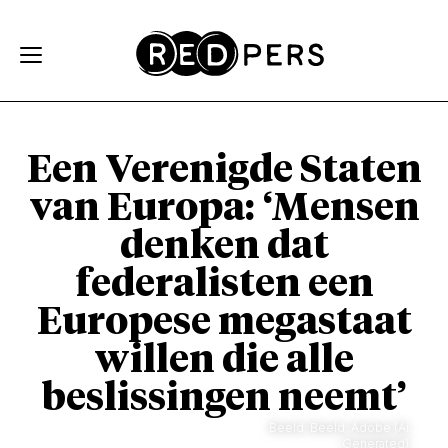
Skip and go to content
Directly to navigation
Een Verenigde Staten
van Europa: ‘Mensen
denken dat
federalisten een
Europese megastaat
willen die alle
beslissingen neemt’
Beeld: Beeld: Adobe (Ai
Generated)