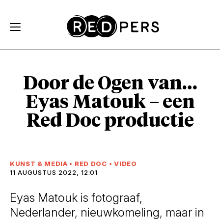
Skip and go to content
Directly to navigation
Door de Ogen van…
Eyas Matouk – een
Red Doc productie
KUNST & MEDIA
•
RED DOC
•
VIDEO
11 AUGUSTUS 2022, 12:01
Eyas Matouk is fotograaf,
Nederlander, nieuwkomeling, maar in