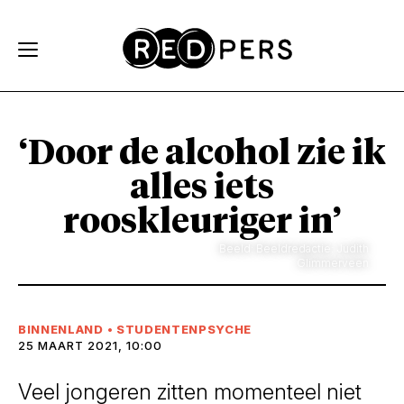
Skip and go to content
Directly to navigation
‘Door de alcohol zie ik
alles iets
rooskleuriger in’
Beeld: Beeldredactie: Judith
Glimmerveen
BINNENLAND
•
STUDENTENPSYCHE
25 MAART 2021, 10:00
Veel jongeren zitten momenteel niet