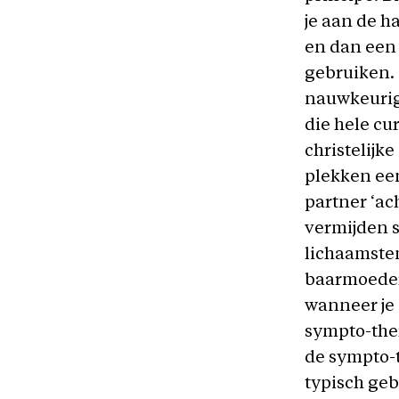
je aan de h
en dan een
gebruiken. 
nauwkeurige
die hele c
christelijk
plekken een
partner ‘ac
vermijden s
lichaamstem
baarmoeder
wanneer je 
sympto-the
de sympto-
typisch geb