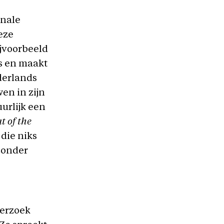
onale
eze
ijvoorbeeld
ts en maakt
derlands
en in zijn
urlijk een
t of the
die niks
 zonder
derzoek