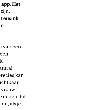
n app. Het
zijn.
 Leusink
an
n van een
 een
it
atural
precies kan
ruchtbaar
e vrouw
e dagen dat
om, als je