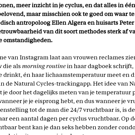
en, meer inzicht in je cyclus, en dat alles in éé
belovend, maar misschien ook te goed om waar te 
isch antropoloog Ellen Algera en huisarts Peter
trouwbaarheid van dit soort methodes sterk af v
ke omstandigheden.
tme van Instagram laat aan vrouwen reclames zie
 die als
morning routine
in haar dagboek schrijft,
 drinkt, én haar lichaamstemperatuur meet en d
 in de Natural Cycles-trackingapp. Het idee van N
at je door het dagelijks meten van je temperatuur 
anneer je je eisprong hebt, en dus wanneer je v
genstelling tot de man die 24/7 vruchtbaar is, is d
ar een aantal dagen per cyclus vruchtbaar. Op d
chtbaar bent kan je dan seks hebben zonder condo