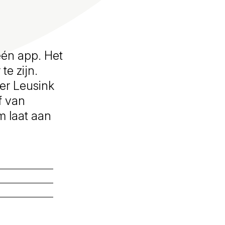
één app. Het
e zijn.
er Leusink
f van
m laat aan