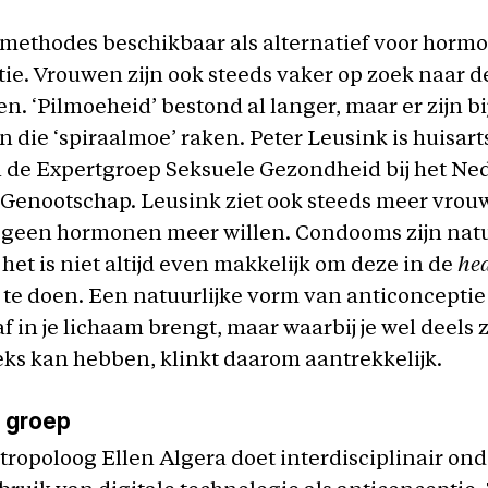
l methodes beschikbaar als alternatief voor horm
ie. Vrouwen zijn ook steeds vaker op zoek naar d
en. ‘Pilmoeheid’ bestond al langer, maar er zijn b
 die ‘spiraalmoe’ raken. Peter Leusink is huisar
n de Expertgroep Seksuele Gezondheid bij het Ne
Genootschap. Leusink ziet ook steeds meer vrouw
e geen hormonen meer willen. Condooms zijn natu
 het is niet altijd even makkelijk om deze in de
hea
te doen. Een natuurlijke vorm van anticonceptie 
f in je lichaam brengt, maar waarbij je wel deels
ks kan hebben, klinkt daarom aantrekkelijk.
 groep
ropoloog Ellen Algera doet interdisciplinair on