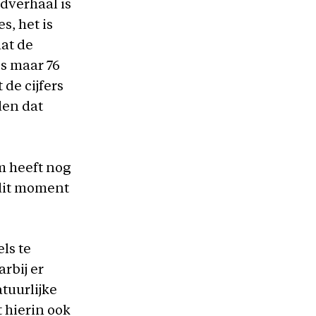
dverhaal is
s, het is
dat de
s maar 76
 de cijfers
den dat
m heeft nog
 dit moment
els te
rbij er
tuurlijke
 hierin ook