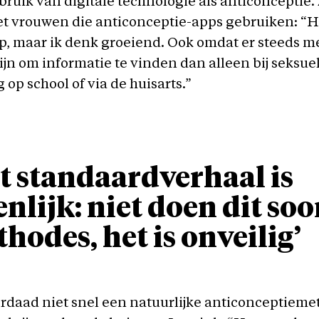
bruik van digitale technologie als anticonceptie.
t vrouwen die anticonceptie-apps gebruiken: “He
p, maar ik denk groeiend. Ook omdat er steeds m
jn om informatie te vinden dan alleen bij seksue
 op school of via de huisarts.”
t standaardverhaal is
enlijk: niet doen dit soo
hodes, het is onveilig’
erdaad niet snel een natuurlijke anticonceptiem