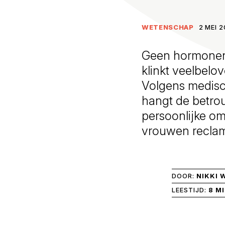
WETENSCHAP
2 MEI 2
Geen hormonen, 
klinkt veelbelo
Volgens medisch
hangt de betrou
persoonlijke om
vrouwen reclam
DOOR:
NIKKI 
LEESTIJD:
8 M