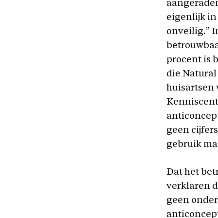
aangeraden 
eigenlijk i
onveilig.” 
betrouwbaa
procent is b
die Natural
huisartsen 
Kenniscent
anticoncep
geen cijfer
gebruik mak
Dat het betr
verklaren d
geen onders
anticoncep