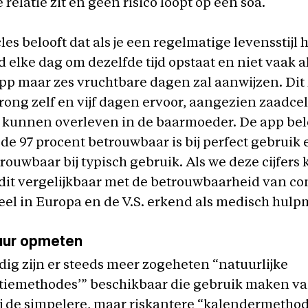
 relatie zit en geen risico loopt op een soa.
es belooft dat als je een regelmatige levensstijl 
d elke dag om dezelfde tijd opstaat en niet vaak a
app maar zes vruchtbare dagen zal aanwijzen. Dit 
rong zelf en vijf dagen ervoor, aangezien zaadce
 kunnen overleven in de baarmoeder. De app belo
e 97 procent betrouwbaar is bij perfect gebruik 
rouwbaar bij typisch gebruik. Als we deze cijfer
 dit vergelijkbaar met de betrouwbaarheid van c
cieel in Europa en de V.S. erkend als medisch hulp
uur opmeten
g zijn er steeds meer zogeheten “natuurlijke
tiemethodes’” beschikbaar die gebruik maken va
ij de simpelere, maar riskantere “kalendermetho