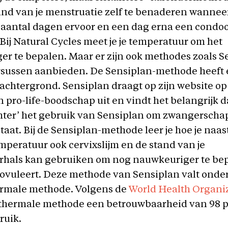
and van je menstruatie zelf te benaderen wanneer
 aantal dagen ervoor en een dag erna een condo
Bij Natural Cycles meet je je temperatuur om het
r te bepalen. Maar er zijn ook methodes zoals S
ursussen aanbieden. De Sensiplan-methode heeft
e achtergrond. Sensiplan draagt op zijn website 
 pro-life-boodschap uit en vindt het belangrijk da
hter’ het gebruik van Sensiplan om zwangerschap
taat. Bij de Sensiplan-methode leer je hoe je naast
peratuur ook cervixslijm en de stand van je
hals kan gebruiken om nog nauwkeuriger te be
ovuleert. Deze methode van Sensiplan valt onde
rmale methode. Volgens de
World Health Organi
thermale methode een betrouwbaarheid van 98 pr
ruik.