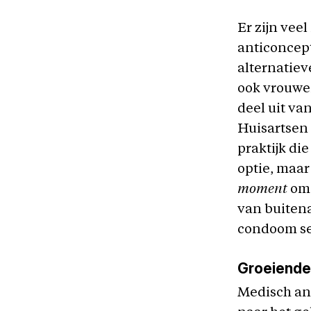
Er zijn vee
anticoncept
alternatiev
ook vrouwen
deel uit va
Huisartsen 
praktijk di
optie, maar
moment
om 
van buitena
condoom se
Groeiende
Medisch ant