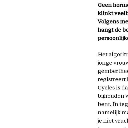
Geen hormon
klinkt veel
Volgens med
hangt de be
persoonlij
Het algori
jonge vrouw
gemberthee
registreert
Cycles is d
bijhouden w
bent. In te
namelijk ma
je niet vru