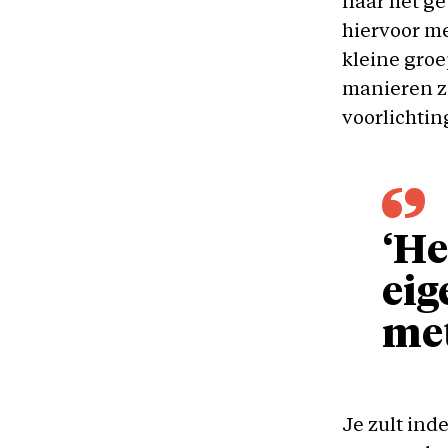
naar het ge
hiervoor me
kleine groe
manieren zi
voorlichting
‘He
eig
met
Je zult ind