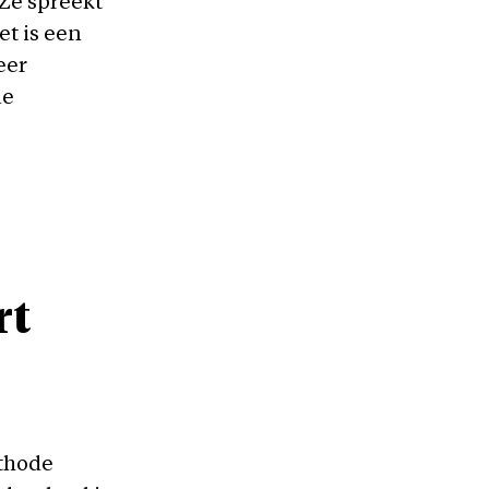
 Ze spreekt
t is een
eer
le
rt
ethode