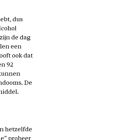
hebt, dus
lcohol
zijn de dag
llen een
oft ook dat
en 92
s kunnen
ondooms. De
middel.
n hetzelfde
de” probeer