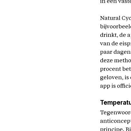
in een vaste
Natural Cycl
bijvoorbeel
drinkt, de 
van de eisp
paar dagen
deze method
procent bet
geloven, is
app is offi
Temperat
Tegenwoordi
anticoncep
principe. B