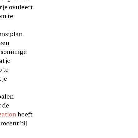
 je ovuleert
om te
ensiplan
 een
op sommige
t je
 te
 je
palen
r de
zation
heeft
ocent bij