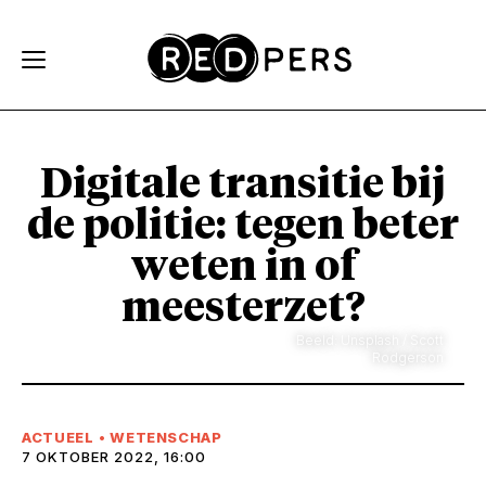
Skip and go to content
Directly to navigation
Digitale transitie bij
de politie: tegen beter
weten in of
meesterzet?
Beeld: Unsplash / Scott
Rodgerson
ACTUEEL
•
WETENSCHAP
7 OKTOBER 2022, 16:00