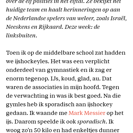
over de elf posities in het elftal. Ze bekijkt het
huidige team en haalt herinneringen op aan
de Nederlandse spelers van weleer, zoals Israël,
Neeskens en Rijkaard. Deze week: de
linksbuiten.
Toen ik op de middelbare school zat hadden
we ijshockeyles. Het was een verplicht
onderdeel van gymnastiek en ik zag er
enorm tegenop. IJs, koud, glad, au. Dat
waren de associaties in mijn hoofd. Tegen
de verwachting in was ik best goed. Na die
gymles heb ik sporadisch aan ijshockey
gedaan. Ik waande me
Mark Messier
op het
ijs. Daarom speelde ik ook
sporadisch
. Ik
woog zo’n 50 kilo en had enkeltjes dunner