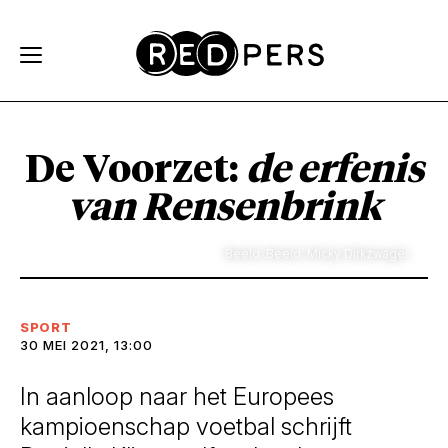
Skip and go to content
Directly to navigation
De Voorzet:
de erfenis
van Rensenbrink
Beeld: Beeld: Micky Dirkzwager
SPORT
30 MEI 2021, 13:00
In aanloop naar het Europees
kampioenschap voetbal schrijft