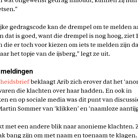
 wat ongewenst gedrag inhoudt, kunnen zij hun
tsen.”
ijke gedragscode kan de drempel om te melden aa
n dat is goed, want die drempel is nog hoog, ziet
die er toch voor kiezen om iets te melden zijn d
r het topje van de ijsberg,” legt ze uit.
 meldingen
cheidsbrief
beklaagt Arib zich erover dat het ‘an
aren die klachten over haar hadden. En ook in
en en op sociale media was dit punt van discussi
artin Sommer van ‘klikken’ en ‘naamloze aantij
kt met een andere blik naar anonieme klachten. Zi
k bang zijn om met naam en toenaam te klagen.