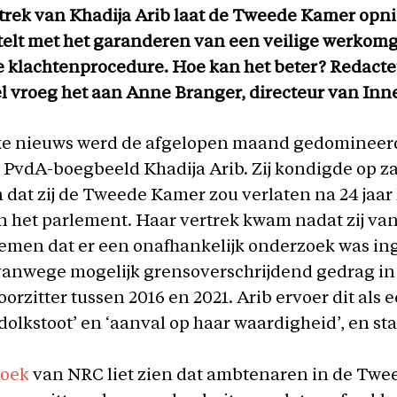
trek van Khadija Arib laat de Tweede Kamer opn
stelt met het garanderen van een veilige werkom
e klachtenprocedure. Hoe kan het beter? Redacte
l vroeg het aan Anne Branger, directeur van Inn
eke nieuws werd de afgelopen maand gedomineerd
 PvdA-boegbeeld Khadija Arib. Zij kondigde op za
 dat zij de Tweede Kamer zou verlaten na 24 jaar l
n het parlement. Haar vertrek kwam nadat zij va
emen dat er een onafhankelijk onderzoek was in
vanwege mogelijk grensoverschrijdend gedrag in 
orzitter tussen 2016 en 2021. Arib ervoer dit als 
olkstoot’ en ‘aanval op haar waardigheid’, en sta
zoek
van NRC liet zien dat ambtenaren in de Tw