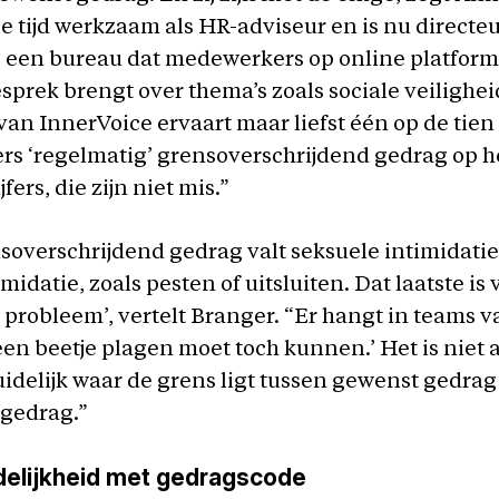
ge tijd werkzaam als HR-adviseur en is nu directe
, een bureau dat medewerkers op online platfor
esprek brengt over thema’s zoals sociale veilighe
an InnerVoice ervaart maar liefst één op de tie
s ‘regelmatig’ grensoverschrijdend gedrag op h
jfers, die zijn niet mis.”
overschrijdend gedrag valt seksuele intimidatie
midatie, zoals pesten of uitsluiten. Dat laatste is
probleem’, vertelt Branger. “Er hangt in teams 
een beetje plagen moet toch kunnen.’ Het is niet a
idelijk waar de grens ligt tussen gewenst gedrag
gedrag.”
delijkheid met gedragscode