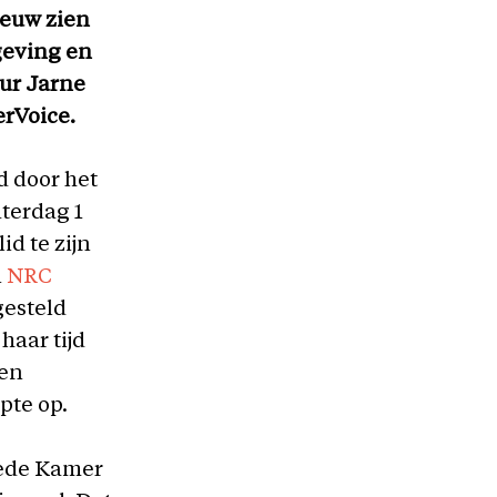
ieuw zien
geving en
ur Jarne
erVoice.
 door het
terdag 1
id te zijn
n
NRC
gesteld
haar tijd
een
pte op.
eede Kamer