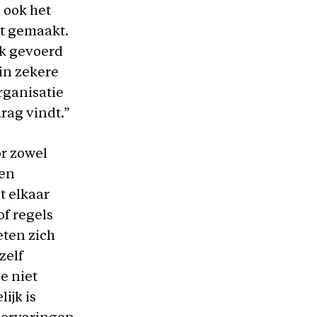
 ook het
dt gemaakt.
ek gevoerd
in zekere
rganisatie
rag vindt.”
or zowel
een
t elkaar
f regels
eten zich
zelf
ze niet
ijk is