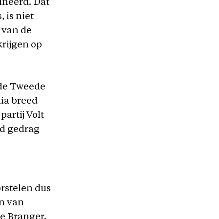
ineerd. Dat
 is niet
 van de
krijgen op
n de Tweede
dia breed
artij Volt
nd gedrag
orstelen dus
en van
ne Branger.