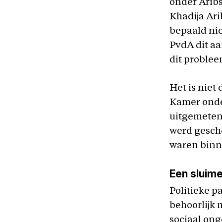
onder Aribs
Khadija Ari
bepaald nie
PvdA dit aan
dit problee
Het is niet 
Kamer onder
uitgemeten 
werd gesch
waren bin
Een sluim
Politieke p
behoorlijk 
sociaal ong