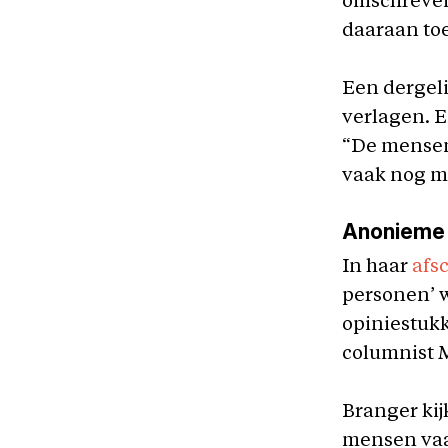
omschreven
daaraan toe
Een dergel
verlagen. E
“De mensen 
vaak nog maa
Anonieme
In haar
afs
personen’ w
opiniestukk
columnist M
Branger kij
mensen vaa