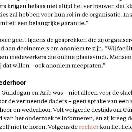
 krijgen helaas niet altijd het vertrouwen dat 
es zal hebben voor hun rol in de organisatie. In z
miteit een belangrijke garantie.”
ice geeft tijdens de gesprekken die zij organise
d aan deelnemers om anoniem te zijn. “Wij facili
ssen medewerkers die online plaatsvindt. Mense
zij dat willen – ook anoniem meepraten.”
ederhoor
 Gündogan en Arib was – niet alleen voor de slach
oor de vermeende daders – geen sprake van een 
 hoor en wederhoor. Volt weigerde destijds om G
d van het onderzoek te informeren, en zij kreeg 
zelf niet te horen. Volgens de
rechter
kon het hel