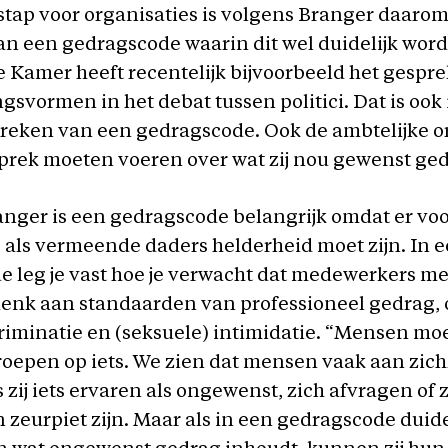
stap voor organisaties is volgens Branger daarom
an een gedragscode waarin dit wel duidelijk wor
Kamer heeft recentelijk bijvoorbeeld het gespr
svormen in het debat tussen politici. Dat is ook 
preken van een gedragscode. Ook de ambtelijke o
prek moeten voeren over wat zij nou gewenst ged
nger is een gedragscode belangrijk omdat er vo
s als vermeende daders helderheid moet zijn. In 
 leg je vast hoe je verwacht dat medewerkers me
enk aan standaarden van professioneel gedrag, o
riminatie en (seksuele) intimidatie. “Mensen mo
epen op iets. We zien dat mensen vaak aan zich
s zij iets ervaren als ongewenst, zich afvragen of 
zeurpiet zijn. Maar als in een gedragscode duidel