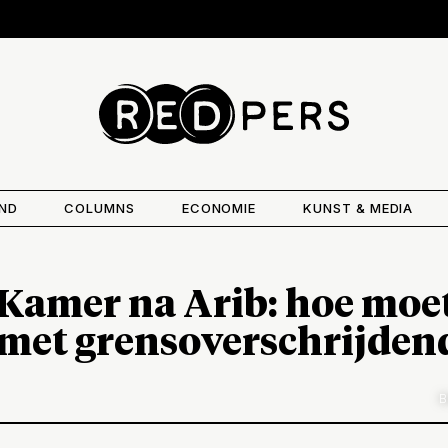
AND
COLUMNS
ECONOMIE
KUNST & MEDIA
amer na Arib: hoe moet
et grensoverschrijden
B