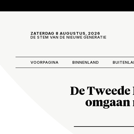
Skip and go to content
Directly to navigation
ZATERDAG 8 AUGUSTUS, 2026
DE STEM VAN DE NIEUWE GENERATIE
VOORPAGINA
BINNENLAND
BUITENL
De Tweede K
omgaan m