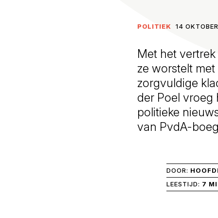
POLITIEK
14 OKTOBER
Met het vertrek
ze worstelt me
zorgvuldige kl
der Poel vroeg 
politieke nieu
van PvdA-boeg
DOOR:
HOOFDR
LEESTIJD:
7 M