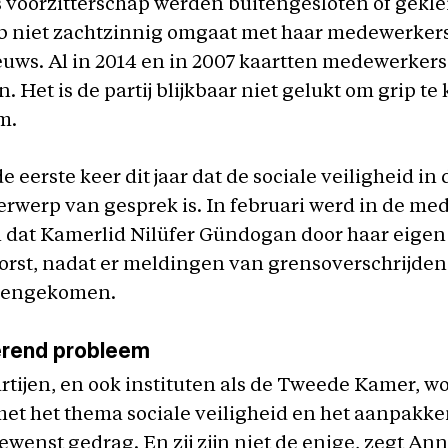
 voorzitterschap werden buitengesloten of gekle
b niet zachtzinnig omgaat met haar medewerkers,
uws. Al in 2014 en in 2007 kaartten medewerkers
. Het is de partij blijkbaar niet gelukt om grip te 
m.
de eerste keer dit jaar dat de sociale veiligheid i
werp van gesprek is. In februari werd in de me
dat Kamerlid Nilüfer Gündogan door haar eigen p
orst, nadat er meldingen van grensoverschrijde
nengekomen.
erend probleem
artijen, en ook instituten als de Tweede Kamer, w
met het thema sociale veiligheid en het aanpakk
ewenst gedrag. En zij zijn niet de enige, zegt An