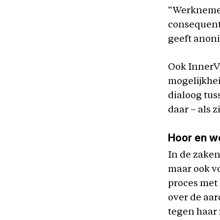
“Werknemers
consequenti
geeft anoni
Ook InnerVo
mogelijkhei
dialoog tu
daar – als 
Hoor en w
In de zaken
maar ook v
proces met
over de aar
tegen haar 