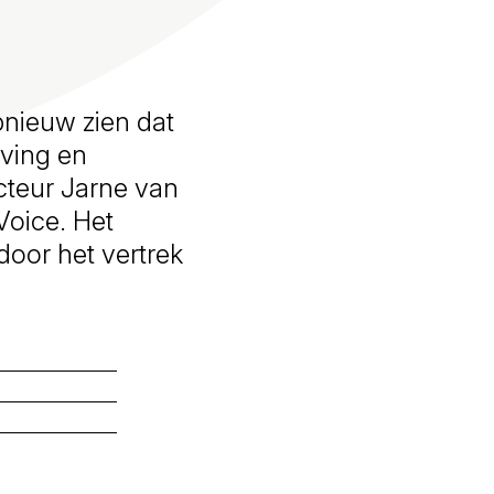
pnieuw zien dat
eving en
cteur Jarne van
Voice. Het
oor het vertrek