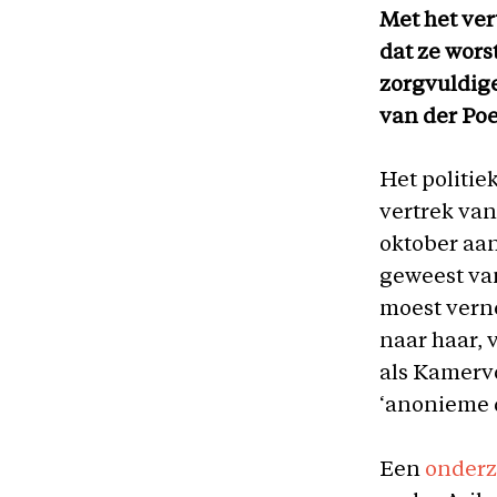
Met het ver
dat ze wor
zorgvuldig
van der Poe
Het politi
vertrek van
oktober aan
geweest va
moest vern
naar haar, 
als Kamervo
‘anonieme d
Een
onder