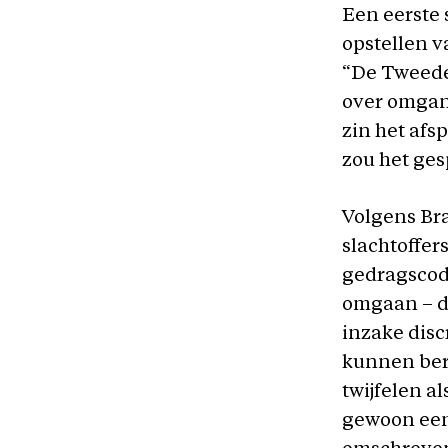
Een eerste 
opstellen v
“De Tweede 
over omgang
zin het afs
zou het ges
Volgens Bra
slachtoffer
gedragscode
omgaan – d
inzake disc
kunnen bero
twijfelen al
gewoon een 