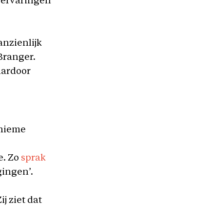
 ervaringen
nzienlijk
 Branger.
aardoor
onieme
e. Zo
sprak
gingen’.
j ziet dat