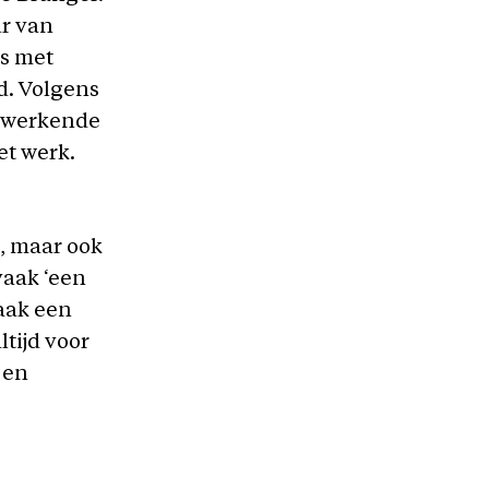
ur van
ms met
id. Volgens
n werkende
et werk.
, maar ook
 vaak ‘een
vaak een
ltijd voor
 en