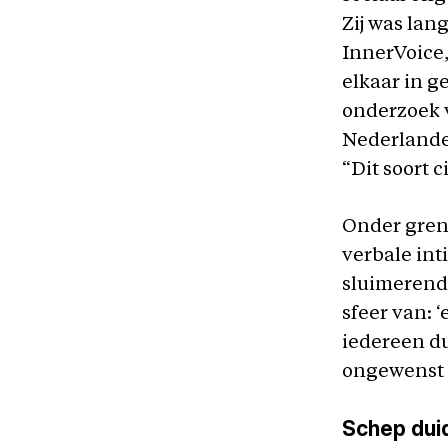
Zij was lan
InnerVoice
elkaar in g
onderzoek v
Nederlander
“Dit soort ci
Onder grens
verbale inti
sluimerend 
sfeer van: ‘
iedereen du
ongewenst 
Schep dui