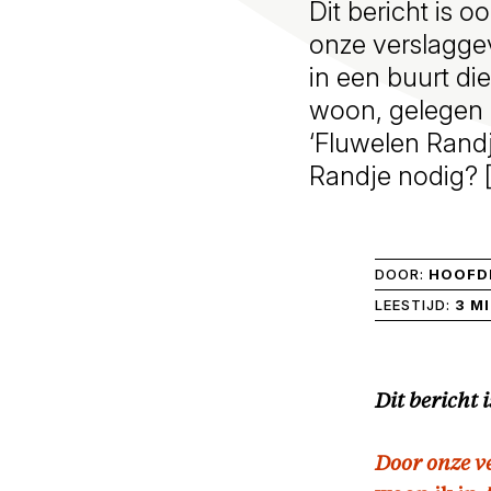
Dit bericht is 
onze verslaggev
in een buurt di
woon, gelegen a
‘Fluwelen Rand
Randje nodig? 
DOOR:
HOOFDR
LEESTIJD:
3 M
Dit bericht 
Door onze v