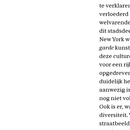
te verklare
verloederd
welvarende
dit stadsde
New York we
garde
kunst
deze cultur
voor een ri
opgedreven
duidelijk h
aanwezig is
nog niet vo
Ook is er, 
diversiteit.
straatbeeld