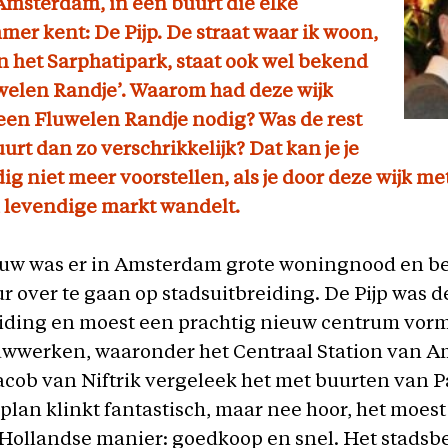
Amsterdam, in een buurt die elke
r kent: De Pijp. De straat waar ik woon,
 het Sarphatipark, staat ook wel bekend
uwelen Randje’. Waarom had deze wijk
een Fluwelen Randje nodig? Was de rest
urt dan zo verschrikkelijk? Dat kan je je
g niet meer voorstellen, als je door deze wijk me
n levendige markt wandelt.
uw was er in Amsterdam grote woningnood en be
r over te gaan op stadsuitbreiding. De Pijp was d
eiding en moest een prachtig nieuw centrum vor
uwwerken, waaronder het Centraal Station van 
acob van Niftrik vergeleek het met buurten van Pa
plan klinkt fantastisch, maar nee hoor, het moest
Hollandse manier: goedkoop en snel. Het stadsb