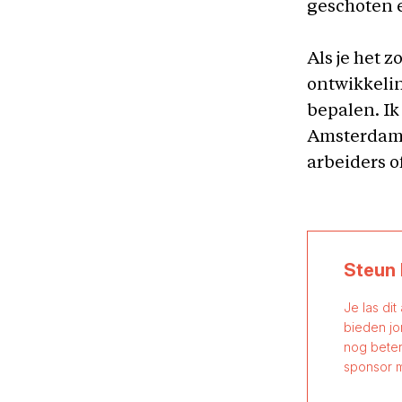
geschoten e
Als je het z
ontwikkelin
bepalen. Ik
Amsterdam m
arbeiders o
Steun 
Je las dit
bieden jo
nog beter
sponsor m