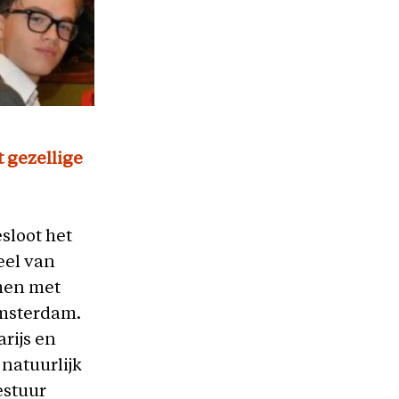
t gezellige
sloot het
eel van
men met
Amsterdam.
rijs en
 natuurlijk
estuur