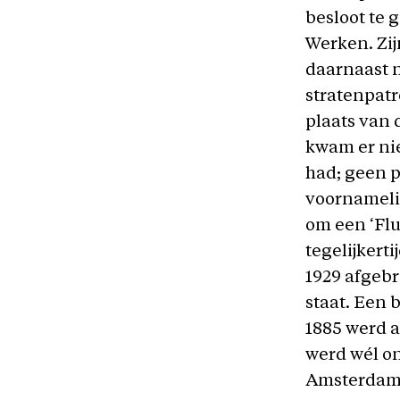
besloot te 
Werken. Zij
daarnaast ni
stratenpatr
plaats van 
kwam er nie
had; geen p
voornamelij
om een ‘Flu
tegelijkert
1929 afgebr
staat. Een 
1885 werd a
werd wél on
Amsterdamm