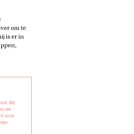
e
over om te
 is er in
uppen,
ost. Wij
nen we
ant onze
ntje.