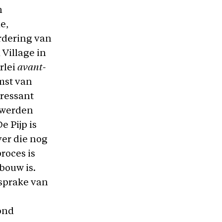
n
e,
rdering van
 Village in
rlei
avant-
mst van
eressant
n werden
 Pijp is
ver die nog
roces is
gbouw is.
 sprake van
rond