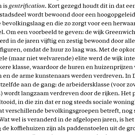
n is
gentrification
. Kort gezegd houdt dit in dat ee
 stadsdeel wordt bewoond door een hoogopgeleid
 bevolkingslaag en die zo zorgt voor een herwaa
el. Om een voorbeeld te geven: de wijk Greenwich
rd in de jaren vijftig en zestig bewoond door alle
figuren, omdat de huur zo laag was. Met de opko
ele (maar niet welvarende) elite werd de wijk int
jkere klasse, waardoor de huren en huizenprijze
 en de arme kunstenaars werden verdreven. In De
etzelfde aan de gang: de arbeidersklasse (voor zo
) wordt langzaam verdreven door de rijken. Het p
ltooid, in die zin dat er nog steeds sociale wonin
wat verschillende bevolkingsgroepen betreft, nog
 Wat wel is veranderd in de afgelopen jaren, is het
; de koffiehuizen zijn als paddenstoelen uit de g