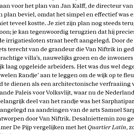
gaan voor het plan van Jan Kalff, de directeur va
n plan beviel, omdat het simpel en effectief was 
et teveel kostte. Je ziet zijn plan nog steeds teru
oon; je kan tegenwoordig terugzien dat hij precie
de irrigatiesloten straat heeft aangelegd. Door d
ts terecht van de grandeur die Van Niftrik in ge
rachtige villa’s, nauwelijks groen en de inwoner
k laag opgeleide arbeiders. Het was dus wel dege
welen Randje’ aan te leggen om de wijk op te fle
ijd te dienen als een architectonische verfraaiing 
ande Paleis voor Volksvlijt, waar nu de Nederla
belangrijk deel van het randje was het Sarphatipar
angelegd na aandringen van de arts Samuel Sarp
tworpen door Van Niftrik. Desalniettemin zou g
er De Pijp vergelijken met het
Quartier Latin
, 