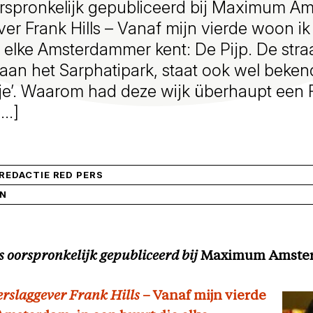
oorspronkelijk gepubliceerd bij Maximum 
er Frank Hills – Vanaf mijn vierde woon i
e elke Amsterdammer kent: De Pijp. De stra
an het Sarphatipark, staat ook wel bekend
je’. Waarom had deze wijk überhaupt een 
[…]
EDACTIE RED PERS
IN
is oorspronkelijk gepubliceerd bij
Maximum Amste
erslaggever Frank Hills
– Vanaf mijn vierde