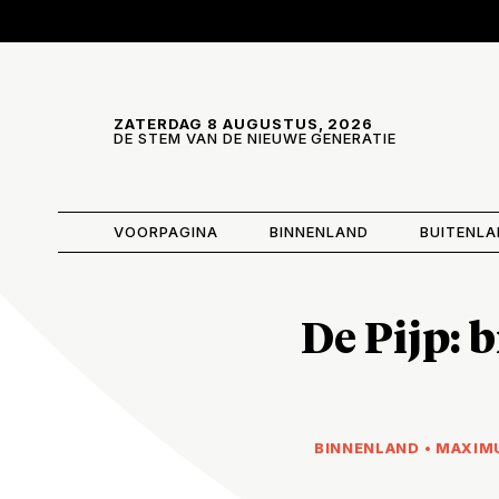
Skip and go to content
Directly to navigation
ZATERDAG 8 AUGUSTUS, 2026
DE STEM VAN DE NIEUWE GENERATIE
VOORPAGINA
BINNENLAND
BUITENL
De Pijp: 
BINNENLAND
•
MAXIM