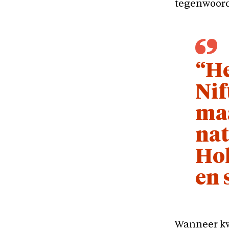
tegenwoord
“He
Nif
maa
nat
Hol
en 
Wanneer kw