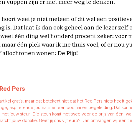
n yuppen zijn er niet meer weg te denken.
o hoort weet je niet meteen of dit wel een positiev
g is. Dat laat ik dan ook geheel aan de lezer zelf 
 weet één ding wel honderd procent zeker: voor mij
aar één plek waar ik me thuis voel, of er nou y
f allochtonen wonen: De Pijp!
Red Pers
 artikel gratis, maar dat betekent niet dat het Red Pers niets heeft gek
nge, aspirerende journalisten een podium én begeleiding. Dat kun
 met jouw steun. Die steun komt met twee voor de prijs van één, w
atcht jouw donatie. Geef jij ons vijf euro? Dan ontvangen wij een tie