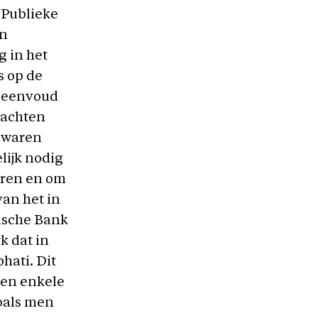
n Publieke
en
g in het
s op de
e eenvoud
dachten
s waren
lijk nodig
uren en om
van het in
ndsche Bank
k dat in
hati. Dit
een enkele
zoals men