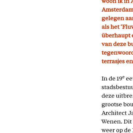
woon ik in 
Amsterdamme
gelegen aan
als het ‘Fl
überhaupt 
van deze bu
tegenwoordi
terrasjes e
e
In de 19
ee
stadsbestuu
deze uitbr
grootse bo
Architect J
Wenen. Dit 
weer op de 