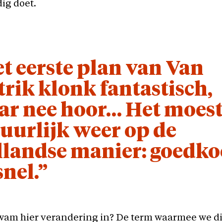
ig doet.
t eerste plan van Van
trik klonk fantastisch,
r nee hoor… Het moes
uurlijk weer op de
landse manier: goedk
snel.”
am hier verandering in? De term waarmee we di