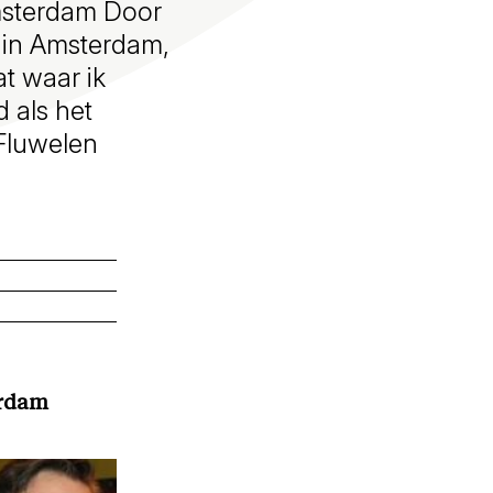
Amsterdam Door
k in Amsterdam,
at waar ik
 als het
Fluwelen
rdam