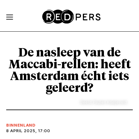
Skip and go to content
Directly to navigation
De nasleep van de
Maccabi-rellen: heeft
Amsterdam écht iets
geleerd?
Beeld: Paulien Kraaijeveld
BINNENLAND
8 APRIL 2025, 17:00