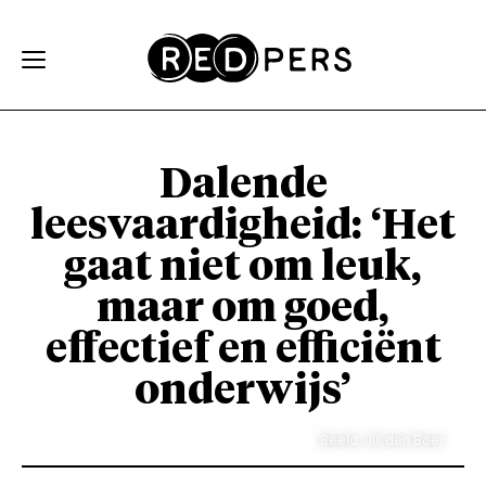
Skip and go to content
Directly to navigation
Dalende
leesvaardigheid: ‘Het
gaat niet om leuk,
maar om goed,
effectief en efficiënt
onderwijs’
Beeld: Jill den Boer