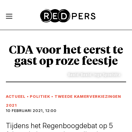
Skip and go to content
Directly to navigation
CDA voor het eerst te
gast op roze feestje
Beeld: Beeld: Inge Spoelstra
ACTUEEL
•
POLITIEK
•
TWEEDE KAMERVERKIEZINGEN
2021
10 FEBRUARI 2021, 12:00
Tijdens het Regenboogdebat op 5