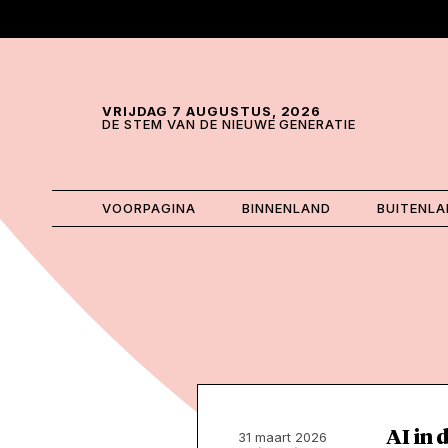
Skip and go to content
Directly to navigation
VRIJDAG 7 AUGUSTUS, 2026
DE STEM VAN DE NIEUWE GENERATIE
VOORPAGINA
BINNENLAND
BUITENL
AI in 
31 maart 2026