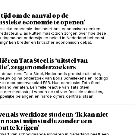
s tijd om de aanval op de
assieke economie te openen’
assieke economie domineert ons economisch denken.
edacteur Elias Rutten maakt zich zorgen over hoe deze
ls dogma het onderwijs en beleid in Nederland beheerst.
ing? Een breder en kritischer economisch debat.
iëren Tata Steel is ‘uitstel van
tie’, zeggen onderzoekers
e debat rond Tata Steel, Nederlands grootste uitstoter,
nieuw op na onderzoek van Boris Schellekens en Rodrigo
 in economenvakblad ESB. Hun conclusie: Tata Steel
rland verlaten. Een felle reactie van Tata Steel
e een mediastrijd waarin de rol van fossiele subsidies,
pelijke belangen en harde cijfers centraal staan.
ven als werkloze student: ‘Ik kan niet
n naast mijn studie zonder een
ut te krijgen’
ekwart van schoolgaande jongeren in Nederland heeft een