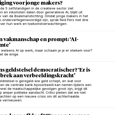
iging voor jonge makers?
 de 5 zelfstandigen in de creatieve sector ziet
n en inkomsten dalen door generatieve AI, blijkt uit
 van de Boekmanstichting. Omdat jonge makers in het
 ondervertegenwoordigd zijn, sprak Red Pers met drie
over hun werk en toekomstverwachtingen.
n vakmanschap en prompt: ‘AI-
mte’
ij weleens AI op werk, maar schaam je je er stiekem voor?
et de enige.
s geldstelsel democratischer? ‘Er is
ebrek aan verbeeldingskracht’
eldstelsel is geregeld wie geld schept, en wat voor
en de centrale bank bijvoorbeeld kan nemen tijdens een
ewel de maatschappelijke gevolgen groot zijn, krijgt dit
 amper politieke aandacht. Critici pleiten dat we niet
chten op een nieuwe crisis om dit achterhaalde
e vernieuwen.