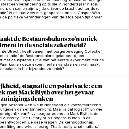
r staat een verandering op til die in honderd jaar niet is
en, en samen zijn wij de drijvende kracht achter deze
tie.’ In dit interview met geopolitiek analist Casper Wits
de politieke veranderingen van de afgelopen tijd onder
aakt de Bestaansbalans zo’n uniek
ment in de sociale zekerheid?
te Utrecht heeft samen met burgerbeweging Collectief
het initiatief de Bestaansbalans gelanceerd, een
t met de bijstand. Dit is niet het eerste experiment met de
. Waar komen deze experimenten vandaan en wat maakt
nsbalans in het bijzonder zo uniek?
jkheid, stagnatie en polarisatie: een
k met Mark Blyth over het gevaar
ezuinigingsdenken
ngen beschouwen we in Nederland als vanzelfsprekend:
 uitgeven dan er binnenkomt. Maar is dat logisch? En wie
t er eigenlijk van? Ivy League-econoom Mark Blyth is de
 Austerity: The History of a Dangerous Idea. In dit
w beantwoorden we deze vragen. De kernboodschap:
nefiting and who is losing. That’s really what matters.”