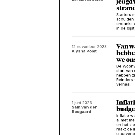
jeugd
strand
Starters 
schulden 
ondanks 
in de bijs
Van w
12 november 2023
Alysha Polet
hebben
we ons
De Woonwo
start van
hebben zij
Reinders 
verhaal.
Inflat
1 juni 2023
Sam van den
budge
Boogaard
Inflatie w
al met me
en het zie
raakt de 
uitgavenp