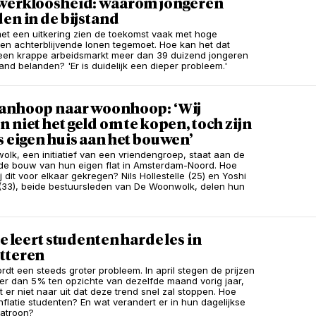
werkloosheid: waarom jongeren
en in de bijstand
met een uitkering zien de toekomst vaak met hoge
en achterblijvende lonen tegemoet. Hoe kan het dat
een krappe arbeidsmarkt meer dan 39 duizend jongeren
tand belanden? 'Er is duidelijk een dieper probleem.'
anhoop naar woonhoop: ‘Wij
 niet het geld om te kopen, toch zijn
 eigen huis aan het bouwen’
lk, een initiatief van een vriendengroep, staat aan de
 de bouw van hun eigen flat in Amsterdam-Noord. Hoe
 dit voor elkaar gekregen? Nils Hollestelle (25) en Yoshi
(33), beide bestuursleden van De Woonwolk, delen hun
ie leert studenten harde les in
tteren
ordt een steeds groter probleem. In april stegen de prijzen
er dan 5% ten opzichte van dezelfde maand vorig jaar,
t er niet naar uit dat deze trend snel zal stoppen. Hoe
inflatie studenten? En wat verandert er in hun dagelijkse
atroon?