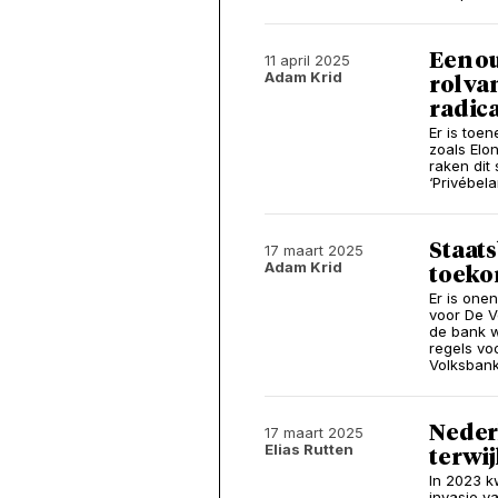
Een ou
11 april 2025
Adam Krid
rol va
radica
Er is toe
zoals Elo
raken dit 
‘Privébel
Staats
17 maart 2025
Adam Krid
toeko
Er is one
voor De V
de bank w
regels vo
Volksban
Neder
17 maart 2025
Elias Rutten
terwij
In 2023 k
invasie v