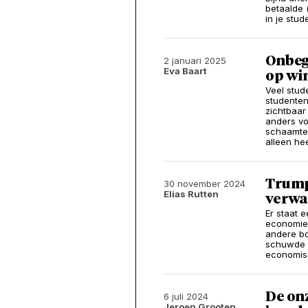
betaalde (
in je stud
Onbegr
2 januari 2025
Eva Baart
op wi
Veel stud
studenten
zichtbaar
anders vo
schaamte, 
alleen he
Trump
30 november 2024
Elias Rutten
verwa
Er staat 
economie 
andere bo
schuwde o
economisc
De onz
6 juli 2024
Jeroen Grooten