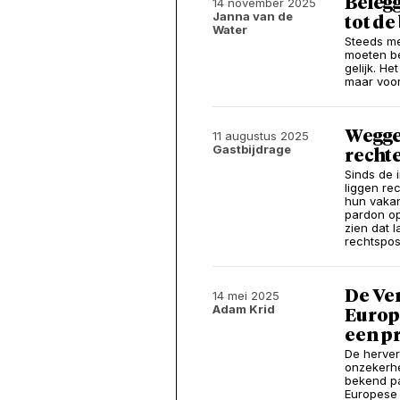
Beleg
14 november 2025
Janna van de
tot de
Water
Steeds me
moeten be
gelijk. He
maar voor
Weggep
11 augustus 2025
Gastbijdrage
recht
Sinds de 
liggen re
hun vaka
pardon op
zien dat 
rechtspos
De Ver
14 mei 2025
Adam Krid
Europ
een pr
De herver
onzekerhe
bekend pa
Europese 