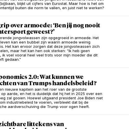
bij)baan, blijkt uit cijfers van Eurostat. Maar hoe is het om
ententijd buiten die norm te vallen, en juist niet te werken?
ip over armoede: ‘Ben jij nog nooit
ntersport geweest?’
erende jongvolwassen zijn opgegroeid in armoede. Het
leven kan een bubbel zijn waarin armoede weinig
 is. Het kan ervoor zorgen dat deze jongvolwassen zich
elen, maar het kan hen ook sterken: “Ik heb geen
ik voel vooral heel veel trots voor mijn moeder die dit
eft gedaan.”
onomics 2.0: Wat kunnen we
chten van Trumps handelsbeleid?
een nieuwe kapitein aan het roer van de grootste
op aarde, en het is duidelijk dat hij het in 2025 over een
eg zal gooien. Hoewel uitgaand president Joe Biden niet
m industriebeleid te voeren, verbleekt dat bij de
he aardverschuiving die Trump voor ogen heeft.
ichtbare littekens van