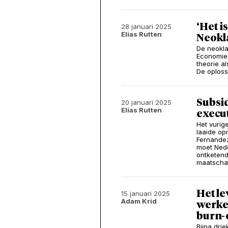
‘Het i
28 januari 2025
Elias Rutten
Neokl
De neokl
Economier
theorie a
De oploss
Subsid
20 januari 2025
Elias Rutten
execu
Het vurig
laaide op
Fernandez
moet Nede
ontketend
maatschap
Het le
15 januari 2025
Adam Krid
werke
burn-o
Bijna dri