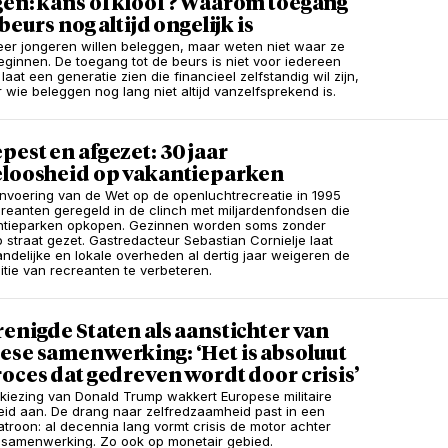
gen: kans of kloof? Waarom toegang
 beurs nog altijd ongelijk is
er jongeren willen beleggen, maar weten niet waar ze
ginnen. De toegang tot de beurs is niet voor iedereen
t laat een generatie zien die financieel zelfstandig wil zijn,
 wie beleggen nog lang niet altijd vanzelfsprekend is.
est en afgezet: 30 jaar
eloosheid op vakantieparken
invoering van de Wet op de openluchtrecreatie in 1995
creanten geregeld in de clinch met miljardenfondsen die
ntieparken opkopen. Gezinnen worden soms zonder
 straat gezet. Gastredacteur Sebastian Cornielje laat
landelijke en lokale overheden al dertig jaar weigeren de
itie van recreanten te verbeteren.
enigde Staten als aanstichter van
ese samenwerking: ‘Het is absoluut
oces dat gedreven wordt door crisis’
kiezing van Donald Trump wakkert Europese militaire
id aan. De drang naar zelfredzaamheid past in een
troon: al decennia lang vormt crisis de motor achter
samenwerking. Zo ook op monetair gebied.