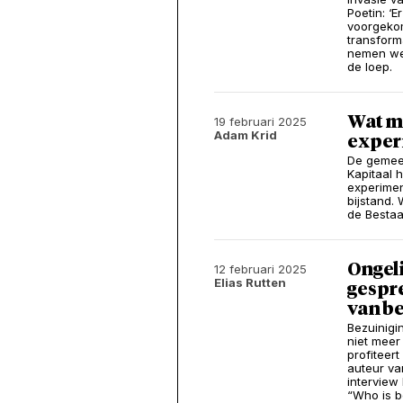
Poetin: ‘E
voorgekom
transforma
nemen we 
de loep.
Wat m
19 februari 2025
Adam Krid
experi
De gemeen
Kapitaal 
experimen
bijstand
de Bestaa
Ongeli
12 februari 2025
Elias Rutten
gespre
van b
Bezuinigi
niet meer
profiteer
auteur van
intervie
“Who is be