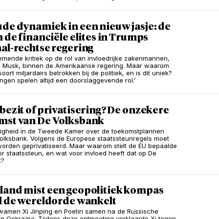
de dynamiek in een nieuw jasje: de
n de financiële elites in Trumps
al-rechtse regering
nemende kritiek op de rol van invloedrijke zakenmannen,
n Musk, binnen de Amerikaanse regering. Maar waarom
soort miljardairs betrokken bij de politiek, en is dit uniek?
angen spelen altijd een doorslaggevende rol.’
bezit of privatisering? De onzekere
mst van De Volksbank
nigheid in de Tweede Kamer over de toekomstplannen
olksbank. Volgens de Europese staatssteunregels moet
orden geprivatiseerd. Maar waarom stelt de EU bepaalde
or staatssteun, en wat voor invloed heeft dat op De
k?
land mist een geopolitiek kompas
l de wereldorde wankelt
wamen Xi Jinping en Poetin samen na de Russische
an Oekraïne. Tijdens deze ontmoeting verklaarde Xi tegen