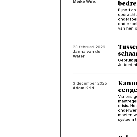
Meike Wind
bedre
Bijna 1 op
opdrachte
onderzoek
onderzoek
van hen 
Tusse
23 februari 2026
Janna van de
schaa
Water
Gebruik j
Je bent ni
Kan on
3 december 2025
Adam Krid
een g
Via ons g
maatregel
crisis. Ho
onderwerp
moeten wa
systeem t