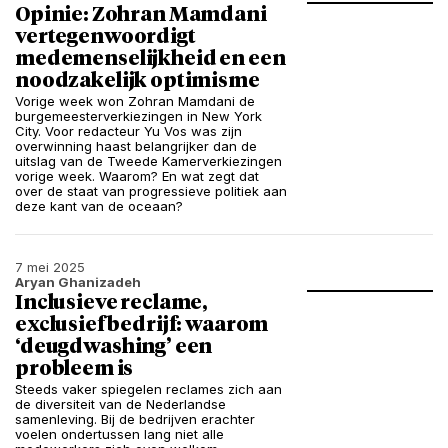
Opinie: Zohran Mamdani
vertegenwoordigt
medemenselijkheid en een
noodzakelijk optimisme
Vorige week won Zohran Mamdani de
burgemeesterverkiezingen in New York
City. Voor redacteur Yu Vos was zijn
overwinning haast belangrijker dan de
uitslag van de Tweede Kamerverkiezingen
vorige week. Waarom? En wat zegt dat
over de staat van progressieve politiek aan
deze kant van de oceaan?
7 mei 2025
Aryan Ghanizadeh
Inclusieve reclame,
exclusief bedrijf: waarom
‘deugdwashing’ een
probleem is
Steeds vaker spiegelen reclames zich aan
de diversiteit van de Nederlandse
samenleving. Bij de bedrijven erachter
voelen ondertussen lang niet alle