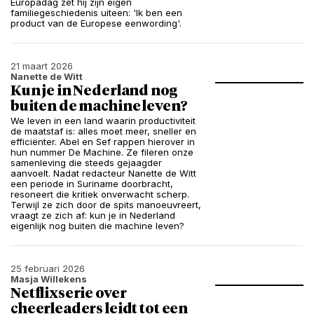
Europadag zet hij zijn eigen
familiegeschiedenis uiteen: 'Ik ben een
product van de Europese eenwording'.
21 maart 2026
Nanette de Witt
Kun je in Nederland nog
buiten de machine leven?
We leven in een land waarin productiviteit
de maatstaf is: alles moet meer, sneller en
efficiënter. Abel en Sef rappen hierover in
hun nummer De Machine. Ze fileren onze
samenleving die steeds gejaagder
aanvoelt. Nadat redacteur Nanette de Witt
een periode in Suriname doorbracht,
resoneert die kritiek onverwacht scherp.
Terwijl ze zich door de spits manoeuvreert,
vraagt ze zich af: kun je in Nederland
eigenlijk nog buiten die machine leven?
25 februari 2026
Masja Willekens
Netflixserie over
cheerleaders leidt tot een