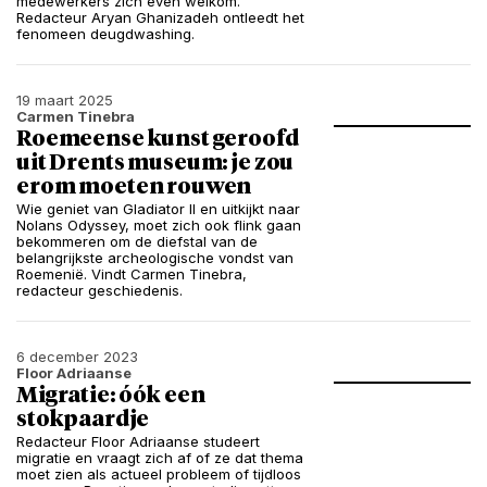
medewerkers zich even welkom.
Redacteur Aryan Ghanizadeh ontleedt het
fenomeen deugdwashing.
19 maart 2025
Carmen Tinebra
Roemeense kunst geroofd
uit Drents museum: je zou
erom moeten rouwen
Wie geniet van Gladiator II en uitkijkt naar
Nolans Odyssey, moet zich ook flink gaan
bekommeren om de diefstal van de
belangrijkste archeologische vondst van
Roemenië. Vindt Carmen Tinebra,
redacteur geschiedenis.
6 december 2023
Floor Adriaanse
Migratie: óók een
stokpaardje
Redacteur Floor Adriaanse studeert
migratie en vraagt zich af of ze dat thema
moet zien als actueel probleem of tijdloos