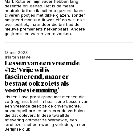
Mark Rutte en mijn vader hebben lang
dezelfde bril gehad. Het is de meest
neutrale bril die ik ooit heb gezien: dunne
zilveren pootjes met dikke glazen, zonder
omlijnend montuur. Ik was elf en wist niks
over politiek, maar door die bril had de
nieuwe premier iets herkenbaars. Andere
gelijkenissen waren ver te zoeken.
13 mei 2023
Iris ten Have
Lessen van een vreemde
#12: ‘Vrije wil is
fascinerend, maar er
bestaat ook zoiets als
voorbestemming’
Iris ten Have praat graag met mensen die
ze (nog) niet kent. In haar serie Lessen van
een vreemde deelt ze de onverwachte,
onvoorspelbare en ontroerende verhalen
die dat oplevert. In deze twaalfde
aflevering ontmoet ze Warsowie, een
tarotlezer met een woelig verleden, in een
Berlijnse club.