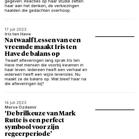
gegeven. Reacties op haar studie zetten
haar aan het denken, de verkiezingen
haalden die gedachten overhoop.
17 juli 2023
Iris ten Have
Na twaalf Lessen van een
vreemde maakt Iris ten
Have de balans op
Twaalf afleveringen lang sprak Iris ten
Have met mensen die voorbij kwamen in
haar leven. Iedereen heeft een verhaal en
iedereen heeft een wijze levensles. Nu
maakt ze de balans op. Wat bleef haar na
die afleveringen bij?
14 juli 2023
Merve Özdemir
‘De brilkeuze van Mark
Rutte is een perfect
symbool voor zijn
regeerperiode’