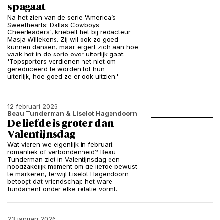
spagaat
Na het zien van de serie 'America’s
Sweethearts: Dallas Cowboys
Cheerleaders', kriebelt het bij redacteur
Masja Willekens. Zij wil ook zo goed
kunnen dansen, maar ergert zich aan hoe
vaak het in de serie over uiterlijk gaat:
'Topsporters verdienen het niet om
gereduceerd te worden tot hun
uiterlijk, hoe goed ze er ook uitzien.'
12 februari 2026
Beau Tunderman
& Liselot Hagendoorn
De liefde is groter dan
Valentijnsdag
Wat vieren we eigenlijk in februari:
romantiek of verbondenheid? Beau
Tunderman ziet in Valentijnsdag een
noodzakelijk moment om de liefde bewust
te markeren, terwijl Liselot Hagendoorn
betoogt dat vriendschap het ware
fundament onder elke relatie vormt.
23 januari 2026