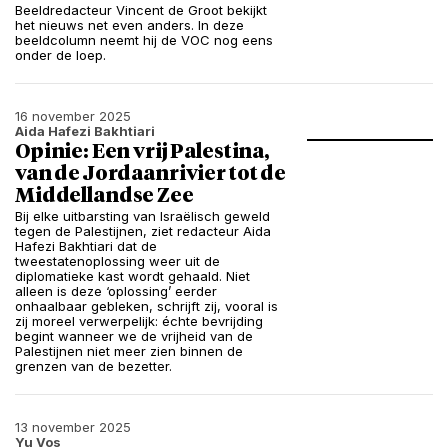
Beeldredacteur Vincent de Groot bekijkt
het nieuws net even anders. In deze
beeldcolumn neemt hij de VOC nog eens
onder de loep.
16 november 2025
Aida Hafezi Bakhtiari
Opinie: Een vrij Palestina,
van de Jordaanrivier tot de
Middellandse Zee
Bij elke uitbarsting van Israëlisch geweld
tegen de Palestijnen, ziet redacteur Aida
Hafezi Bakhtiari dat de
tweestatenoplossing weer uit de
diplomatieke kast wordt gehaald. Niet
alleen is deze ‘oplossing’ eerder
onhaalbaar gebleken, schrijft zij, vooral is
zij moreel verwerpelijk: échte bevrijding
begint wanneer we de vrijheid van de
Palestijnen niet meer zien binnen de
grenzen van de bezetter.
13 november 2025
Yu Vos