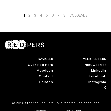
Berichten
1
2
3
4
5
6
7
8
VOLGENDE
paginering
NAVIGEER
MEER RED PERS
Over Red Pers
Nieuwsbrief
Meedoen
LinkedIn
Contact
Facebook
Colofon
Instagram
X
© 2026 Stichting Red Pers - Alle rechten voorbehouden
Privacybeleid
|
Webontwikkeling