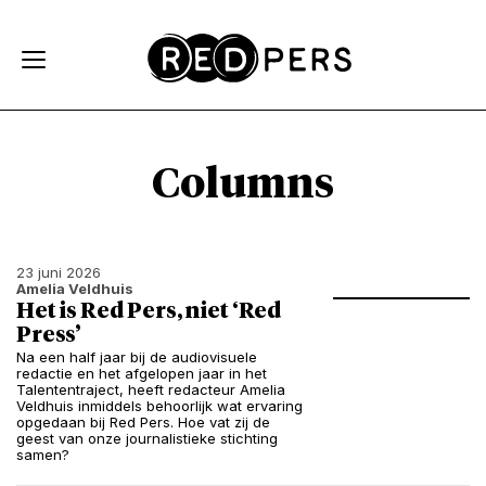
Skip and go to content
Directly to navigation
Columns
23 juni 2026
Amelia Veldhuis
Het is Red Pers, niet ‘Red
Press’
Na een half jaar bij de audiovisuele
redactie en het afgelopen jaar in het
Talententraject, heeft redacteur Amelia
Veldhuis inmiddels behoorlijk wat ervaring
opgedaan bij Red Pers. Hoe vat zij de
geest van onze journalistieke stichting
samen?