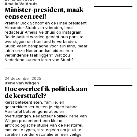
Amelia Veldhuis
Minister-president, maak
eens een reel!
Premier Dick Schoof en de Finse president
Alexander Stubb zijn vrienden, leest
redacteur Amelia Veldhuis op Instagram.
Beide politici worden geacht hun partij te
overstijgen om hun land te verbinden.
Stubb voert campagne voor zijn land, maar
laten onze Nederlandse leiders hun
verbindende taak liggen? Wat zou
Nederland kunnen leren van Stubb?
24 december 2025
Irene van Wilgen
Hoe overleef ik politiek aan
de kersttafel?
Kerst betekent eten, familie, en
gesprekken ver buiten je eigen bubbel.
Aan tafel botsen generaties en
overtuigingen. Redacteur Politiek Irene van
Wilgen presenteert een kleine
antropologische studie van de kersttafel,
met vaste types, strategieën om je uit te
spreken zonder escalatie en één veilige