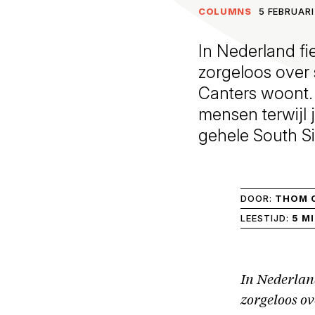
COLUMNS
5 FEBRUARI
In Nederland fi
zorgeloos over
Canters woont.
mensen terwijl j
gehele South S
DOOR:
THOM 
LEESTIJD:
5 M
In Nederland
zorgeloos o