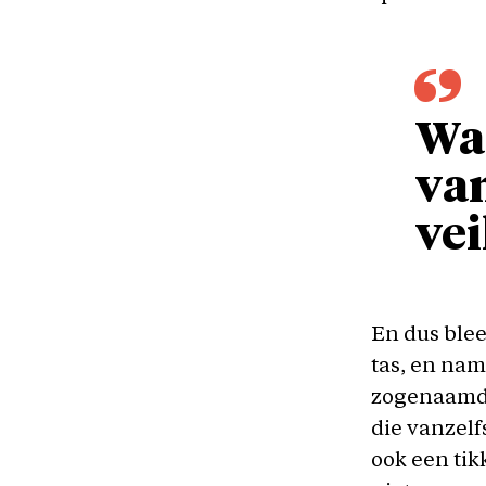
Wa
va
vei
En dus blee
tas, en nam
zogenaamd 
die vanzelf
ook een tik