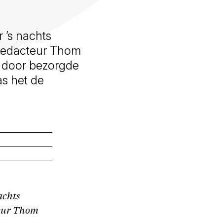
 ’s nachts
 redacteur Thom
t door bezorgde
as het de
achts
teur Thom