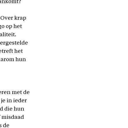
aankomt?
 Over krap
o op het
iteit.
tergestelde
treft het
daarom hun
eren met de
je in ieder
id die hun
f misdaad
s de