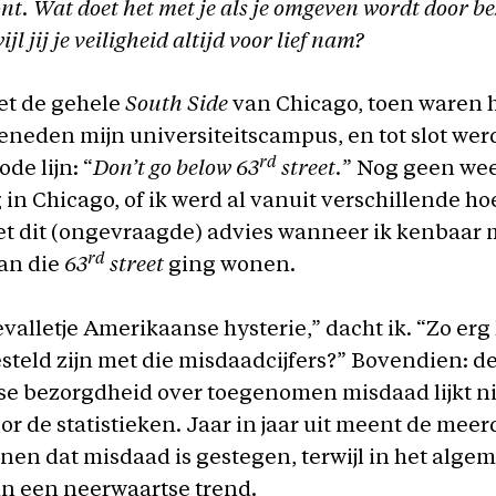
nt. Wat doet het met je als je omgeven wordt door b
l jij je veiligheid altijd voor lief nam?
et de gehele
South Side
van Chicago, toen waren h
eneden mijn universiteitscampus, en tot slot wer
rd
ode lijn: “
Don’t go below 63
street.
” Nog geen we
in Chicago, of ik werd al vanuit verschillende h
et dit (ongevraagde) advies wanneer ik kenbaar 
rd
aan die
63
street
ging wonen.
valletje Amerikaanse hysterie,” dacht ik. “Zo erg
esteld zijn met die misdaadcijfers?” Bovendien: d
 bezorgdheid over toegenomen misdaad lijkt nie
or de statistieken. Jaar in jaar uit meent de mee
en dat misdaad is gestegen, terwijl in het algeme
an een neerwaartse trend.