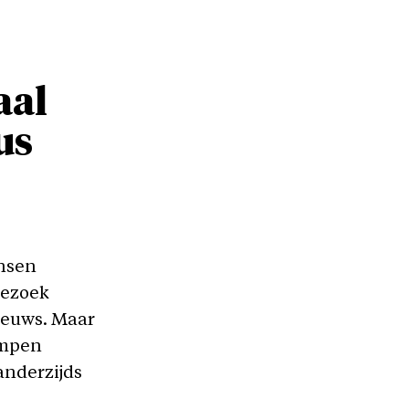
aal
us
ensen
bezoek
ieuws. Maar
ampen
anderzijds