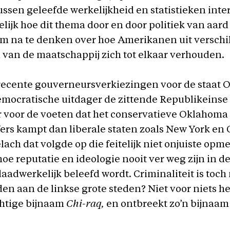
ssen geleefde werkelijkheid en statistieken inte
lijk hoe dit thema door en door politiek van aard 
om na te denken over hoe Amerikanen uit verschi
 van de maatschappij zich tot elkaar verhouden.
 recente gouverneursverkiezingen voor de staat
emocratische uitdager de zittende Republikeinse
 voor de voeten dat het conservatieve Oklahoma
ers kampt dan liberale staten zoals New York en C
ach dat volgde op die feitelijk niet onjuiste opm
oe reputatie en ideologie nooit ver weg zijn in d
daadwerkelijk beleefd wordt. Criminaliteit is toc
n aan de linkse grote steden? Niet voor niets h
chtige bijnaam
Chi-raq,
en ontbreekt zo’n bijnaam 
.