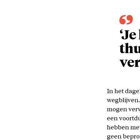
‘Je
thu
ver
In het dage
wegblijven.
mogen verw
een voortdu
hebben met 
geen beproe