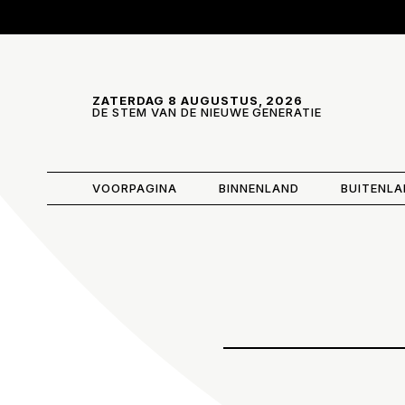
Skip and go to content
Directly to navigation
ZATERDAG 8 AUGUSTUS, 2026
DE STEM VAN DE NIEUWE GENERATIE
VOORPAGINA
BINNENLAND
BUITENL