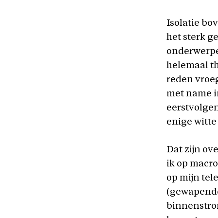
Isolatie bo
het sterk g
onderwerpen
helemaal th
reden vroeg
met name in
eerstvolgen
enige witte
Dat zijn ov
ik op macro
op mijn tel
(gewapende
binnenstrom