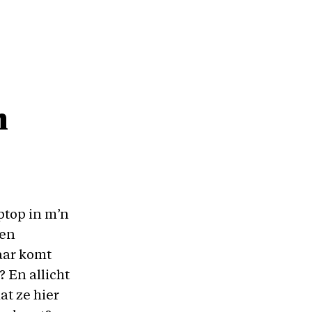
n
aptop in m’n
sen
aar komt
 En allicht
at ze hier