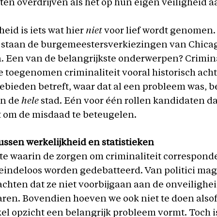
ten overdrijven als het op hun eigen veiligheid 
heid is iets wat hier
niet
voor lief wordt genomen.
staan de burgemeestersverkiezingen van Chicag
 Een van de belangrijkste onderwerpen? Criminal
 toegenomen criminaliteit vooral historisch ach
gebieden betreft, waar dat al een probleem was, be
an de
hele
stad. Eén voor één rollen kandidaten 
t om de misdaad te beteugelen.
ssen werkelijkheid en statistieken
te waarin de zorgen om criminaliteit correspond
 eindeloos worden gedebatteerd. Van politici mag 
chten dat ze niet voorbijgaan aan de onveilighe
aren. Bovendien hoeven we ook niet te doen also
el opzicht een belangrijk probleem vormt. Toch i