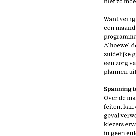
niet zo moe
Want veilig
een maand 
programma.
Alhoewel de
zuidelijke 
een zorg v
plannen ui
Spanning tu
Over de ma
feiten, kan
geval verwa
kiezers erv
in geen enk