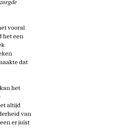
ezorgde
et vooral
d het een
ek
oeken
maakte dat
 kan het
e
t altijd
rderheid van
en er juist