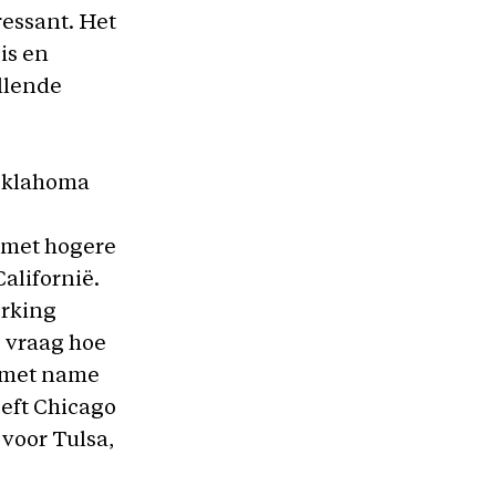
ressant. Het
is en
llende
 Oklahoma
 met hogere
alifornië.
erking
e vraag hoe
h met name
eeft Chicago
voor Tulsa,