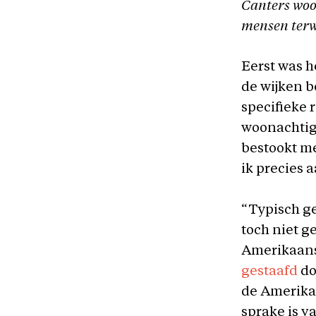
Canters woo
mensen terwij
Eerst was h
de wijken b
specifieke r
woonachtig 
bestookt m
ik precies 
“Typisch ge
toch niet g
Amerikaanse
gestaafd
do
de Amerikan
sprake is v