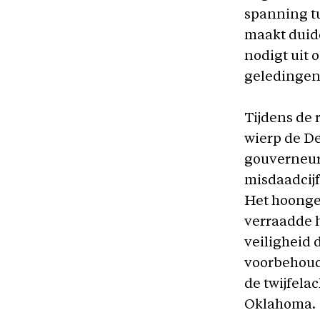
spanning tu
maakt duide
nodigt uit 
geledingen
Tijdens de
wierp de D
gouverneur
misdaadcijf
Het hoongel
verraadde h
veiligheid 
voorbehoude
de twijfela
Oklahoma